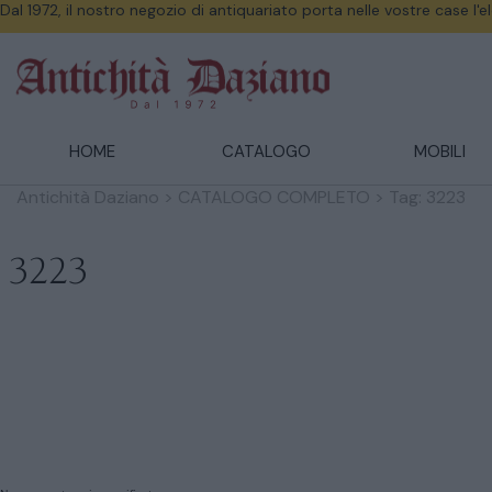
Dal 1972, il nostro negozio di antiquariato porta nelle vostre case l'
HOME
CATALOGO
MOBILI
Antichità Daziano
>
CATALOGO COMPLETO
>
Tag: 3223
3223