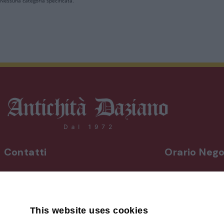
Nessuna categoria specificata.
Contatti
Orario Nego
INDIRIZZO
Da lunedì a vene
Via Martiri, 92 Beinette 12081 - CN
8,30-12,30 / 15
Uscita Autostrada Cuneo-Est
Sabato
9,00-12,30 / 15
This website uses cookies
+39 0171.38.41.77
Domenica su a