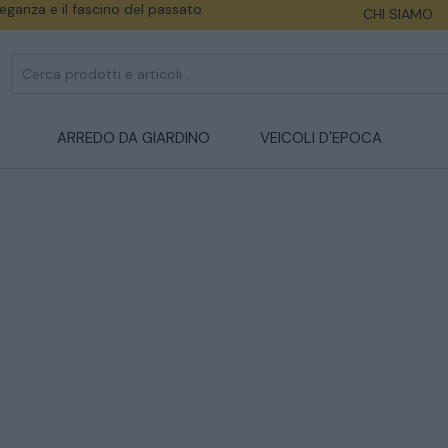
eleganza e il fascino del passato
CHI SIAMO
ARREDO DA GIARDINO
VEICOLI D'EPOCA
CATALOGO COMPLETO
MOBILI
CAMERE
ARMADI
LETTI