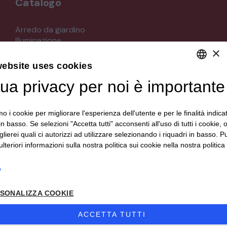
Catalogo
STRUMENTI MUSICALI
Arredo da giardino
Illuminazione
VEICOLI D’EPOCA
×
Materiali architettonici di recupero
Mobili
website uses cookies
Oggettistica
tua privacy per noi è importante
DEFAULT LANGUAGE
Orologeria
Quadri stampe
ITALIAN
Specchi
mo i cookie per migliorare l'esperienza dell'utente e per le finalità indica
Strumenti musicali e accessori
in basso. Se selezioni "Accetta tutti" acconsenti all'uso di tutti i cookie,
Tappeti e tessuti
lierei quali ci autorizzi ad utilizzare selezionando i riquadri in basso. P
Veicoli d'epoca
lteriori informazioni sulla nostra politica sui cookie nella nostra politica 
o
Seguici su
SONALIZZA COOKIE
ACCETTA TUTTI