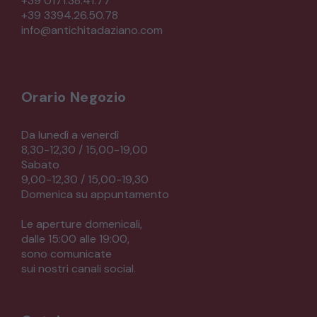
+39 0171.38.41.77
+39 3394.26.50.78
CREDENZE – DOPPI CORPI – BUFFET
info@antichitadaziano.com
SALE DA PRANZO – STUDIO UFFICIO
Orario Negozio
ARREDO DA GIARDINO
Da lunedì a venerdì
8,30-12,30 / 15,00-19,00
Sabato
DECORAZIONI OGGETTISTICA ILLUMINAZIONE
9,00-12,30 / 15,00-19,30
Domenica su appuntamento
MATERIALI E STRUTTURE
Le aperture domenicali,
dalle 15:00 alle 19:00,
sono comunicate
MODERNARIATO
sui nostri canali social.
STILI ED ESPOSIZIONE