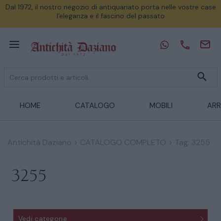
Dal 1972, il nostro negozio di antiquariato porta nelle vostre case
l'eleganza e il fascino del passato
HOME
CATALOGO
MOBILI
ARR
Antichità Daziano
>
CATALOGO COMPLETO
>
Tag: 3255
3255
Vedi categorie