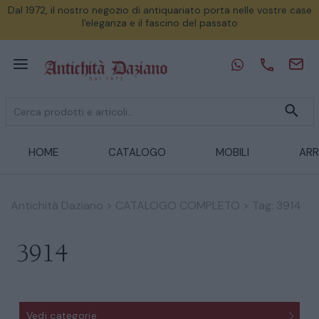
Dal 1972, il nostro negozio di antiquariato porta nelle vostre case
l'eleganza e il fascino del passato
HOME
CATALOGO
MOBILI
ARR
Antichità Daziano
>
CATALOGO COMPLETO
>
Tag: 3914
3914
Vedi categorie