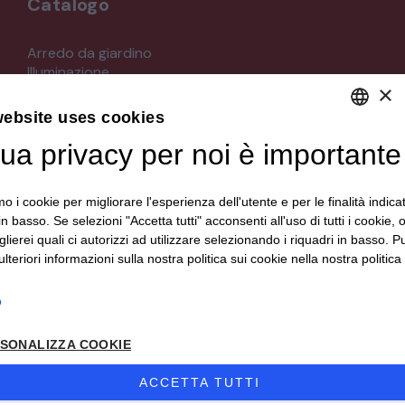
Catalogo
STRUMENTI MUSICALI
Arredo da giardino
Illuminazione
VEICOLI D’EPOCA
×
Materiali architettonici di recupero
Mobili
website uses cookies
Oggettistica
tua privacy per noi è importante
DEFAULT LANGUAGE
Orologeria
Quadri stampe
ITALIAN
Specchi
mo i cookie per migliorare l'esperienza dell'utente e per le finalità indica
Strumenti musicali e accessori
in basso. Se selezioni "Accetta tutti" acconsenti all'uso di tutti i cookie,
Tappeti e tessuti
lierei quali ci autorizzi ad utilizzare selezionando i riquadri in basso. P
Veicoli d'epoca
lteriori informazioni sulla nostra politica sui cookie nella nostra politica 
o
Seguici su
SONALIZZA COOKIE
ACCETTA TUTTI