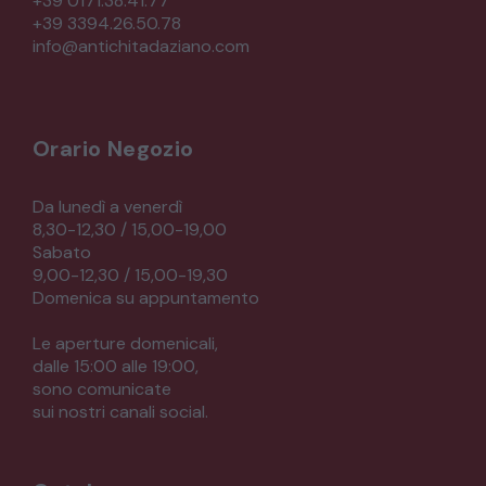
+39 0171.38.41.77
+39 3394.26.50.78
CREDENZE – DOPPI CORPI – BUFFET
info@antichitadaziano.com
SALE DA PRANZO – STUDIO UFFICIO
Orario Negozio
ARREDO DA GIARDINO
Da lunedì a venerdì
8,30-12,30 / 15,00-19,00
Sabato
DECORAZIONI OGGETTISTICA ILLUMINAZIONE
9,00-12,30 / 15,00-19,30
Domenica su appuntamento
MATERIALI E STRUTTURE
Le aperture domenicali,
dalle 15:00 alle 19:00,
sono comunicate
MODERNARIATO
sui nostri canali social.
STILI ED ESPOSIZIONE