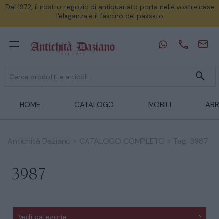
Dal 1972, il nostro negozio di antiquariato porta nelle vostre case
l'eleganza e il fascino del passato
HOME
CATALOGO
MOBILI
ARR
Antichità Daziano
>
CATALOGO COMPLETO
>
Tag: 3987
3987
Vedi categorie