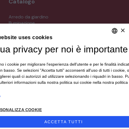
Catalogo
STRUMENTI MUSICALI
Arredo da giardino
Illuminazione
VEICOLI D’EPOCA
×
Materiali architettonici di recupero
Mobili
website uses cookies
Oggettistica
tua privacy per noi è importante
DEFAULT LANGUAGE
Orologeria
Quadri stampe
ITALIAN
Specchi
mo i cookie per migliorare l'esperienza dell'utente e per le finalità indica
Strumenti musicali e accessori
in basso. Se selezioni "Accetta tutti" acconsenti all'uso di tutti i cookie,
Tappeti e tessuti
lierei quali ci autorizzi ad utilizzare selezionando i riquadri in basso. P
Veicoli d'epoca
lteriori informazioni sulla nostra politica sui cookie nella nostra politica 
o
Seguici su
SONALIZZA COOKIE
ACCETTA TUTTI