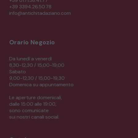
+39 0171.38.41.77
+39 3394.26.50.78
CREDENZE – DOPPI CORPI – BUFFET
info@antichitadaziano.com
SALE DA PRANZO – STUDIO UFFICIO
Orario Negozio
ARREDO DA GIARDINO
Da lunedì a venerdì
8,30-12,30 / 15,00-19,00
Sabato
DECORAZIONI OGGETTISTICA ILLUMINAZIONE
9,00-12,30 / 15,00-19,30
Domenica su appuntamento
MATERIALI E STRUTTURE
Le aperture domenicali,
dalle 15:00 alle 19:00,
sono comunicate
MODERNARIATO
sui nostri canali social.
STILI ED ESPOSIZIONE