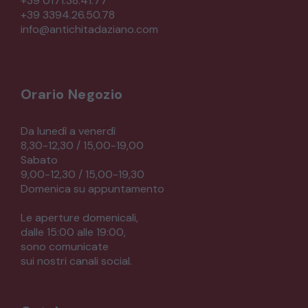
+39 0171.38.41.77
+39 3394.26.50.78
CREDENZE – DOPPI CORPI – BUFFET
info@antichitadaziano.com
SALE DA PRANZO – STUDIO UFFICIO
Orario Negozio
ARREDO DA GIARDINO
Da lunedì a venerdì
8,30-12,30 / 15,00-19,00
Sabato
DECORAZIONI OGGETTISTICA ILLUMINAZIONE
9,00-12,30 / 15,00-19,30
Domenica su appuntamento
MATERIALI E STRUTTURE
Le aperture domenicali,
dalle 15:00 alle 19:00,
sono comunicate
MODERNARIATO
sui nostri canali social.
STILI ED ESPOSIZIONE