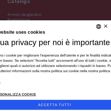
Catalogo
STRUMENTI MUSICALI
Arredo da giardino
Illuminazione
VEICOLI D’EPOCA
×
Materiali architettonici di recupero
Mobili
website uses cookies
Oggettistica
tua privacy per noi è importante
DEFAULT LANGUAGE
Orologeria
Quadri stampe
ITALIAN
Specchi
mo i cookie per migliorare l'esperienza dell'utente e per le finalità indica
Strumenti musicali e accessori
in basso. Se selezioni "Accetta tutti" acconsenti all'uso di tutti i cookie,
Tappeti e tessuti
lierei quali ci autorizzi ad utilizzare selezionando i riquadri in basso. P
Veicoli d'epoca
lteriori informazioni sulla nostra politica sui cookie nella nostra politica 
o
Seguici su
SONALIZZA COOKIE
ACCETTA TUTTI