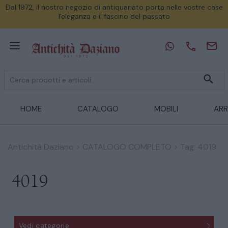
Dal 1972, il nostro negozio di antiquariato porta nelle vostre case
l'eleganza e il fascino del passato
HOME
CATALOGO
MOBILI
ARR
Antichità Daziano
>
CATALOGO COMPLETO
>
Tag: 4019
4019
Vedi categorie