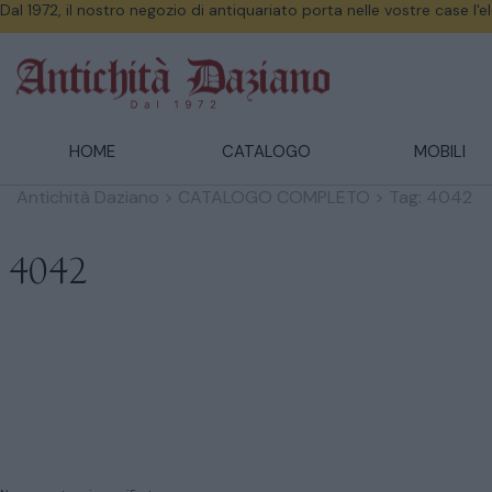
Dal 1972, il nostro negozio di antiquariato porta nelle vostre case l'
HOME
CATALOGO
MOBILI
Antichità Daziano
>
CATALOGO COMPLETO
>
Tag: 4042
4042