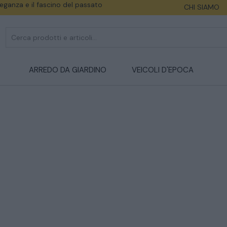
eleganza e il fascino del passato
CHI SIAMO
ARREDO DA GIARDINO
VEICOLI D'EPOCA
CATALOGO COMPLETO
MOBILI
CAMERE
ARMADI
LETTI