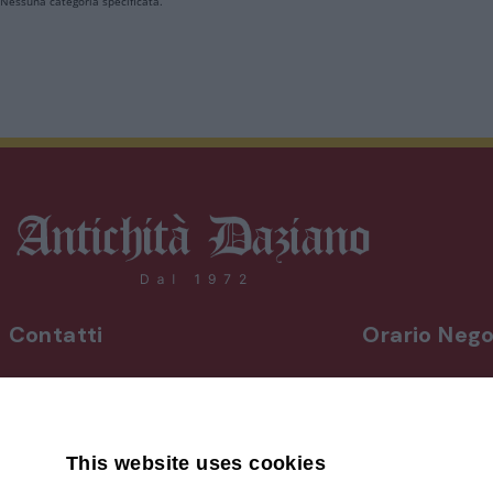
Nessuna categoria specificata.
Contatti
Orario Nego
INDIRIZZO
Da lunedì a vene
Via Martiri, 92 Beinette 12081 - CN
8,30-12,30 / 15
Uscita Autostrada Cuneo-Est
Sabato
9,00-12,30 / 15
This website uses cookies
+39 0171.38.41.77
Domenica su a