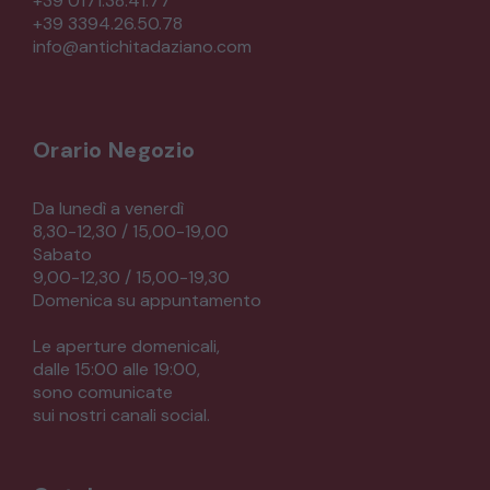
+39 0171.38.41.77
+39 3394.26.50.78
CREDENZE – DOPPI CORPI – BUFFET
info@antichitadaziano.com
SALE DA PRANZO – STUDIO UFFICIO
Orario Negozio
ARREDO DA GIARDINO
Da lunedì a venerdì
8,30-12,30 / 15,00-19,00
Sabato
DECORAZIONI OGGETTISTICA ILLUMINAZIONE
9,00-12,30 / 15,00-19,30
Domenica su appuntamento
MATERIALI E STRUTTURE
Le aperture domenicali,
dalle 15:00 alle 19:00,
sono comunicate
MODERNARIATO
sui nostri canali social.
STILI ED ESPOSIZIONE