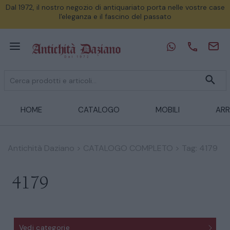
Dal 1972, il nostro negozio di antiquariato porta nelle vostre case
l'eleganza e il fascino del passato
HOME
CATALOGO
MOBILI
ARR
Antichità Daziano
>
CATALOGO COMPLETO
>
Tag: 4179
4179
Vedi categorie