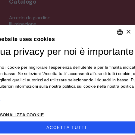
Catalogo
STRUMENTI MUSICALI
Arredo da giardino
Illuminazione
VEICOLI D’EPOCA
×
Materiali architettonici di recupero
Mobili
website uses cookies
Oggettistica
tua privacy per noi è importante
DEFAULT LANGUAGE
Orologeria
Quadri stampe
ITALIAN
Specchi
mo i cookie per migliorare l'esperienza dell'utente e per le finalità indica
Strumenti musicali e accessori
in basso. Se selezioni "Accetta tutti" acconsenti all'uso di tutti i cookie,
Tappeti e tessuti
lierei quali ci autorizzi ad utilizzare selezionando i riquadri in basso. P
Veicoli d'epoca
lteriori informazioni sulla nostra politica sui cookie nella nostra politica 
o
Seguici su
SONALIZZA COOKIE
ACCETTA TUTTI