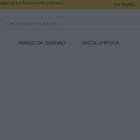
eleganza e il fascino del passato
CHI SIAMO
ARREDO DA GIARDINO
VEICOLI D'EPOCA
CATALOGO COMPLETO
MOBILI
CAMERE
ARMADI
LETTI