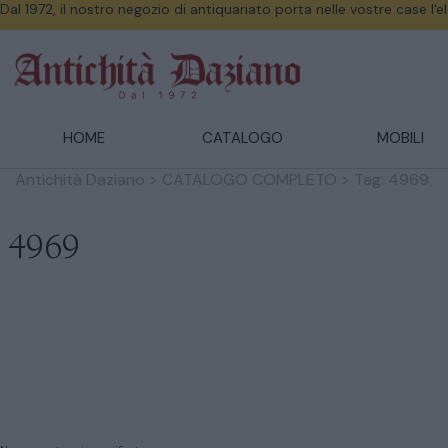
Dal 1972, il nostro negozio di antiquariato porta nelle vostre case l'
HOME
CATALOGO
MOBILI
Antichità Daziano
>
CATALOGO COMPLETO
>
Tag: 4969
4969