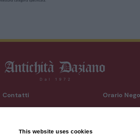
Nessuna categoria specificata.
Contatti
Orario Nego
INDIRIZZO
Da lunedì a vene
Via Martiri, 92 Beinette 12081 - CN
8,30-12,30 / 15
Uscita Autostrada Cuneo-Est
Sabato
9,00-12,30 / 15
This website uses cookies
+39 0171.38.41.77
Domenica su a