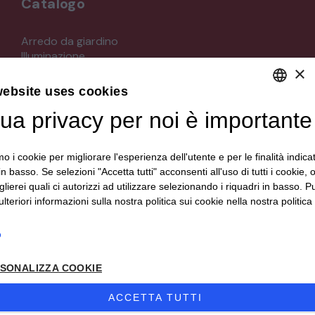
Catalogo
STRUMENTI MUSICALI
Arredo da giardino
Illuminazione
VEICOLI D’EPOCA
×
Materiali architettonici di recupero
Mobili
website uses cookies
Oggettistica
tua privacy per noi è importante
DEFAULT LANGUAGE
Orologeria
Quadri stampe
ITALIAN
Specchi
mo i cookie per migliorare l'esperienza dell'utente e per le finalità indica
Strumenti musicali e accessori
in basso. Se selezioni "Accetta tutti" acconsenti all'uso di tutti i cookie,
Tappeti e tessuti
lierei quali ci autorizzi ad utilizzare selezionando i riquadri in basso. P
Veicoli d'epoca
lteriori informazioni sulla nostra politica sui cookie nella nostra politica 
o
Seguici su
SONALIZZA COOKIE
ACCETTA TUTTI