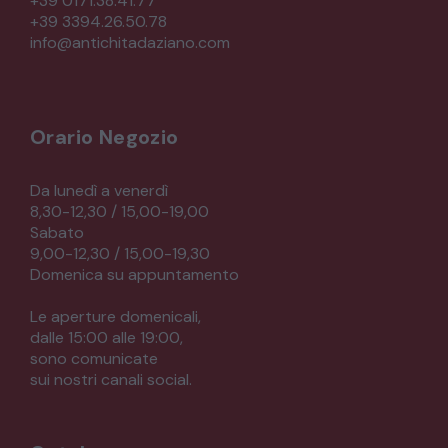
+39 0171.38.41.77
+39 3394.26.50.78
CREDENZE – DOPPI CORPI – BUFFET
info@antichitadaziano.com
SALE DA PRANZO – STUDIO UFFICIO
Orario Negozio
ARREDO DA GIARDINO
Da lunedì a venerdì
8,30-12,30 / 15,00-19,00
Sabato
DECORAZIONI OGGETTISTICA ILLUMINAZIONE
9,00-12,30 / 15,00-19,30
Domenica su appuntamento
MATERIALI E STRUTTURE
Le aperture domenicali,
dalle 15:00 alle 19:00,
sono comunicate
MODERNARIATO
sui nostri canali social.
STILI ED ESPOSIZIONE