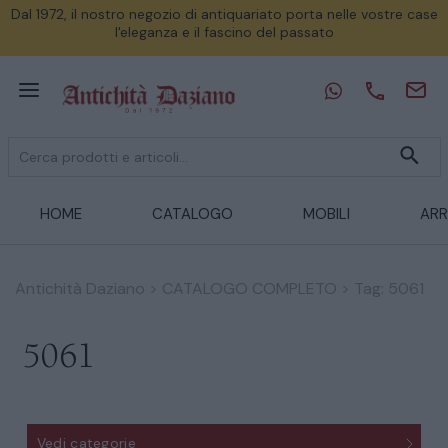
Dal 1972, il nostro negozio di antiquariato porta nelle vostre case
l'eleganza e il fascino del passato
HOME
CATALOGO
MOBILI
ARR
Antichità Daziano
>
CATALOGO COMPLETO
>
Tag: 5061
5061
Vedi categorie