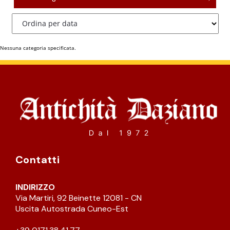
CATALOGO COMPLETO
MOBILI
CAMERE
Nessuna categoria specificata.
ARMADI
LETTI
COMÒ E COMODINI
SALE DA PRANZO E SOGGIORNO
Contatti
TAVOLI TAVOLINI CONSOLE
INDIRIZZO
Via Martiri, 92 Beinette 12081 - CN
Uscita Autostrada Cuneo-Est
SEDIE POLTRONE DIVANI