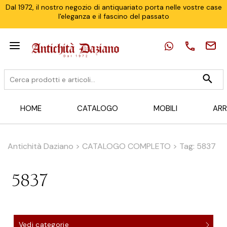
Dal 1972, il nostro negozio di antiquariato porta nelle vostre case
l'eleganza e il fascino del passato
HOME
CATALOGO
MOBILI
ARR
Antichità Daziano
>
CATALOGO COMPLETO
>
Tag: 5837
5837
Vedi categorie