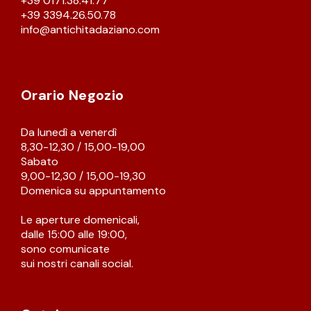
+39 0171.38.41.77
+39 3394.26.50.78
CREDENZE – DOPPI CORPI – BUFFET
info@antichitadaziano.com
SALE DA PRANZO – STUDIO UFFICIO
Orario Negozio
ARREDO DA GIARDINO
Da lunedì a venerdì
8,30-12,30 / 15,00-19,00
Sabato
DECORAZIONI OGGETTISTICA ILLUMINAZIONE
9,00-12,30 / 15,00-19,30
Domenica su appuntamento
MATERIALI E STRUTTURE
Le aperture domenicali,
dalle 15:00 alle 19:00,
sono comunicate
MODERNARIATO
sui nostri canali social.
STILI ED ESPOSIZIONE