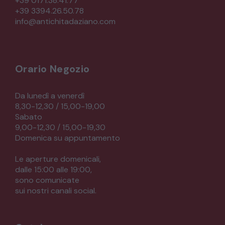
+39 0171.38.41.77
+39 3394.26.50.78
CREDENZE – DOPPI CORPI – BUFFET
info@antichitadaziano.com
SALE DA PRANZO – STUDIO UFFICIO
Orario Negozio
ARREDO DA GIARDINO
Da lunedì a venerdì
8,30-12,30 / 15,00-19,00
Sabato
DECORAZIONI OGGETTISTICA ILLUMINAZIONE
9,00-12,30 / 15,00-19,30
Domenica su appuntamento
MATERIALI E STRUTTURE
Le aperture domenicali,
dalle 15:00 alle 19:00,
sono comunicate
MODERNARIATO
sui nostri canali social.
STILI ED ESPOSIZIONE