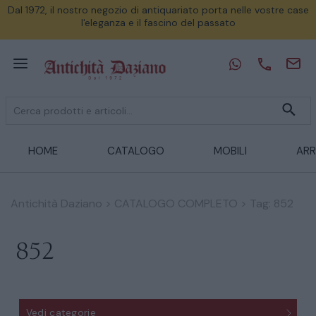
Dal 1972, il nostro negozio di antiquariato porta nelle vostre case
l'eleganza e il fascino del passato
HOME
CATALOGO
MOBILI
ARR
Antichità Daziano
>
CATALOGO COMPLETO
>
Tag: 852
852
Vedi categorie