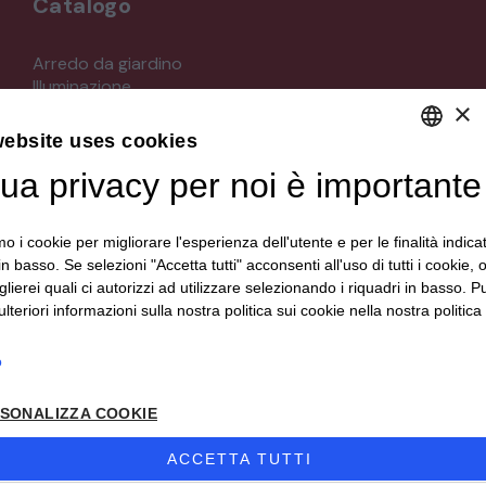
Catalogo
STRUMENTI MUSICALI
Arredo da giardino
Illuminazione
VEICOLI D’EPOCA
×
Materiali architettonici di recupero
Mobili
website uses cookies
Oggettistica
tua privacy per noi è importante
DEFAULT LANGUAGE
Orologeria
Quadri stampe
ITALIAN
Specchi
mo i cookie per migliorare l'esperienza dell'utente e per le finalità indica
Strumenti musicali e accessori
in basso. Se selezioni "Accetta tutti" acconsenti all'uso di tutti i cookie,
Tappeti e tessuti
lierei quali ci autorizzi ad utilizzare selezionando i riquadri in basso. P
Veicoli d'epoca
lteriori informazioni sulla nostra politica sui cookie nella nostra politica 
o
Seguici su
SONALIZZA COOKIE
ACCETTA TUTTI