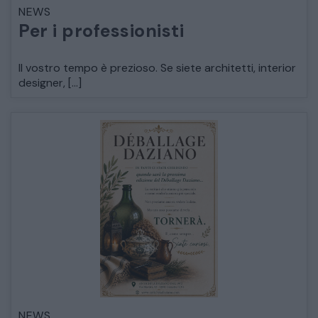
NEWS
LETTI
Per i professionisti
COMÒ E COMODINI
Il vostro tempo è prezioso. Se siete architetti, interior
designer, […]
SALE DA PRANZO E SOGGIORNO
TAVOLI TAVOLINI CONSOLE
SEDIE POLTRONE DIVANI
CREDENZE – DOPPI CORPI – BUFFET
SALE DA PRANZO – STUDIO UFFICIO
NEWS