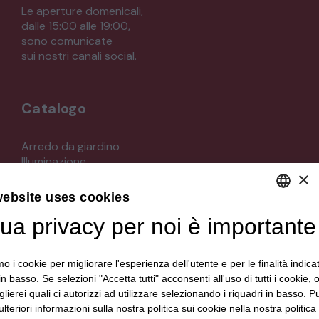
Le aperture domenicali,
dalle 15:00 alle 19:00,
sono comunicate
sui nostri canali social.
Catalogo
Arredo da giardino
Illuminazione
×
Materiali architettonici di recupero
Mobili
website uses cookies
Oggettistica
Orologeria
tua privacy per noi è importante
DEFAULT LANGUAGE
Quadri stampe
ITALIAN
Specchi
mo i cookie per migliorare l'esperienza dell'utente e per le finalità indica
Strumenti musicali e accessori
in basso. Se selezioni "Accetta tutti" acconsenti all'uso di tutti i cookie,
Tappeti e tessuti
lierei quali ci autorizzi ad utilizzare selezionando i riquadri in basso. P
Veicoli d'epoca
lteriori informazioni sulla nostra politica sui cookie nella nostra politica 