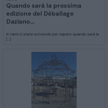
Quando sarà la prossima
ARREDO DA GIARDINO
edizione del Déballage
Daziano…
DECORAZIONI OGGETTISTICA ILLUMINAZIONE
In tanti ci state scrivendo per sapere quando sarà la
MATERIALI E STRUTTURE
[…]
MODERNARIATO
STILI ED ESPOSIZIONE
STRUMENTI MUSICALI
VEICOLI D’EPOCA