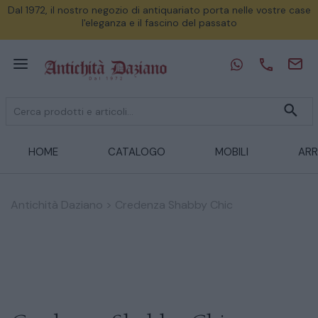
Dal 1972, il nostro negozio di antiquariato porta nelle vostre case
l'eleganza e il fascino del passato
HOME
CATALOGO
MOBILI
ARR
Antichità Daziano
>
Credenza Shabby Chic