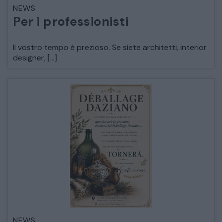
NEWS
LETTI
Per i professionisti
COMÒ E COMODINI
Il vostro tempo è prezioso. Se siete architetti, interior
designer, […]
SALE DA PRANZO E SOGGIORNO
TAVOLI TAVOLINI CONSOLE
SEDIE POLTRONE DIVANI
CREDENZE – DOPPI CORPI – BUFFET
SALE DA PRANZO – STUDIO UFFICIO
NEWS