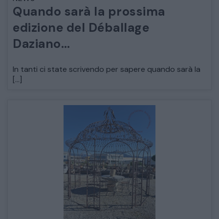
Quando sarà la prossima
ARREDO DA GIARDINO
edizione del Déballage
Daziano…
DECORAZIONI OGGETTISTICA ILLUMINAZIONE
In tanti ci state scrivendo per sapere quando sarà la
MATERIALI E STRUTTURE
[…]
MODERNARIATO
STILI ED ESPOSIZIONE
STRUMENTI MUSICALI
VEICOLI D’EPOCA