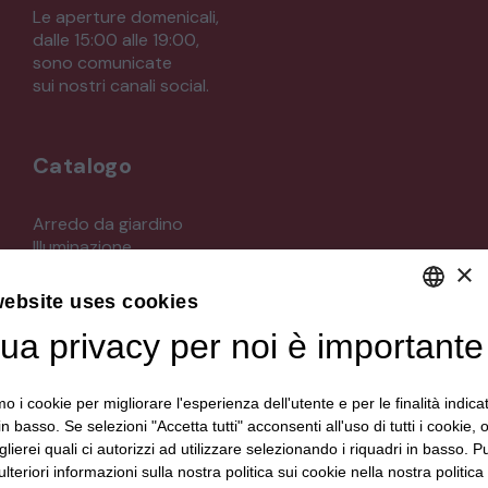
Le aperture domenicali,
dalle 15:00 alle 19:00,
sono comunicate
sui nostri canali social.
Catalogo
Arredo da giardino
Illuminazione
×
Materiali architettonici di recupero
Mobili
website uses cookies
Oggettistica
Orologeria
tua privacy per noi è importante
DEFAULT LANGUAGE
Quadri stampe
ITALIAN
Specchi
mo i cookie per migliorare l'esperienza dell'utente e per le finalità indica
Strumenti musicali e accessori
in basso. Se selezioni "Accetta tutti" acconsenti all'uso di tutti i cookie,
Tappeti e tessuti
lierei quali ci autorizzi ad utilizzare selezionando i riquadri in basso. P
Veicoli d'epoca
lteriori informazioni sulla nostra politica sui cookie nella nostra politica 