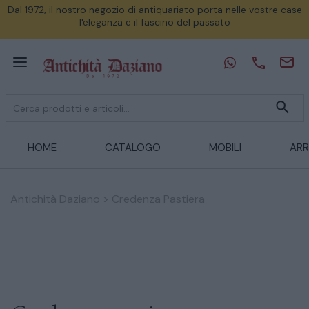
Dal 1972, il nostro negozio di antiquariato porta nelle vostre case
l'eleganza e il fascino del passato
HOME
CATALOGO
MOBILI
ARR
Antichità Daziano
>
Credenza Pastiera