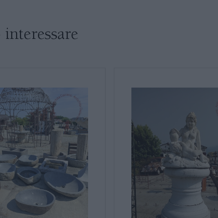
SALE DA PRANZO E SOGGIORNO
 interessare
TAVOLI TAVOLINI CONSOLE
SEDIE POLTRONE DIVANI
* Campi obbligatori
CREDENZE – DOPPI CORPI – BUFFET
Ho letto e accetto l’
info
SALE DA PRANZO – STUDIO UFFICIO
ARREDO DA GIARDINO
DECORAZIONI OGGETTISTICA ILLUMINAZIONE