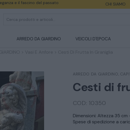
eleganza e il fascino del passato
CHI SIAMO
ARREDO DA GIARDINO
VEICOLI D'EPOCA
GIARDINO
>
Vasi E Anfore
>
Cesti Di Frutta In Graniglia
ARREDO DA GIARDINO
CAPI
,
Cesti di fr
COD:
10350
Dimensioni: Altezza 35 cm
Spese di spedizione a caric