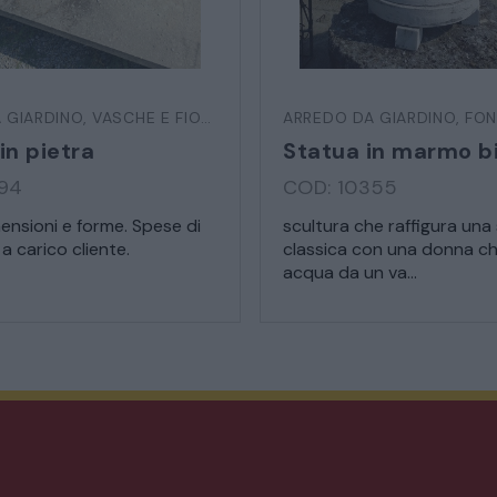
MATERIALI E STRUTTURE
 GIARDINO
,
VASCHE E FIORIERE
ARREDO DA GIARDINO
,
FON
MODERNARIATO
in pietra
394
COD: 10355
STILI ED ESPOSIZIONE
mensioni e forme. Spese di
scultura che raffigura una
a carico cliente.
classica con una donna ch
STRUMENTI MUSICALI
acqua da un va...
VEICOLI D’EPOCA