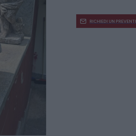
RICHIEDI UN PREVENT
Se siete interessati
informazioni
CATALOGO COMPLETO
MOBILI
CAMERE
ARMADI
LETTI
COMÒ E COMODINI