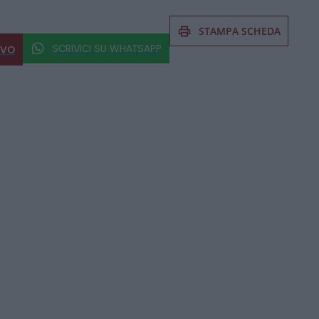
STAMPA SCHEDA
SCRIVICI SU WHATSAPP
IVO
 al prodotto non esitate a chiedere