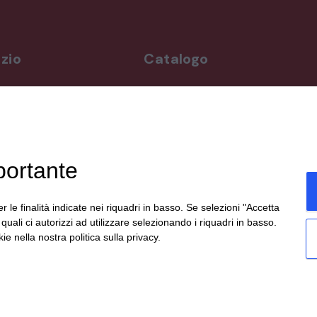
zio
Catalogo
rdì
Arredo da giardino
,00-19,00
Illuminazione
Materiali architettonici di recupe
,00-19,30
Mobili
ppuntamento
Oggettistica
portante
Orologeria
enicali,
Quadri stampe
19:00,
Specchi
r le finalità indicate nei riquadri in basso. Se selezioni "Accetta
te
Strumenti musicali e accessori
i quali ci autorizzi ad utilizzare selezionando i riquadri in basso.
social.
Tappeti e tessuti
ie nella nostra politica sulla privacy.
Veicoli d'epoca
eato da
etinet.it