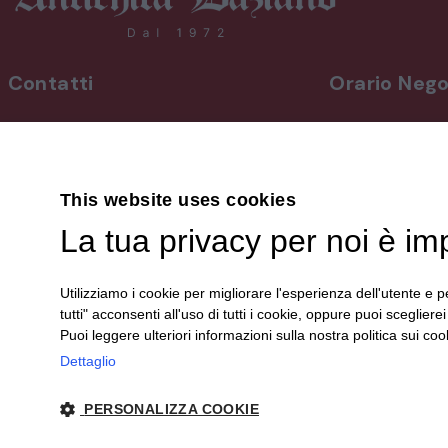
Contatti
Orario Nego
INDIRIZZO
Da lunedì a vene
Via Martiri, 92 Beinette 12081 - CN
8,30-12,30 / 15
Uscita Autostrada Cuneo-Est
Sabato
9,00-12,30 / 15
This website uses cookies
+39 0171.38.41.77
Domenica su a
La tua privacy per noi è im
+39 3394.26.50.78
info@antichitadaziano.com
Le aperture dom
dalle 15:00 alle 
Utilizziamo i cookie per migliorare l'esperienza dell'utente e pe
sono comunica
tutti" acconsenti all'uso di tutti i cookie, oppure puoi scegliere
sui nostri canali 
Puoi leggere ulteriori informazioni sulla nostra politica sui cook
Dettaglio
PERSONALIZZA COOKIE
© 2024 Antichità Daziano | P. IVA 00340150044 |
Privacy
| sito cr