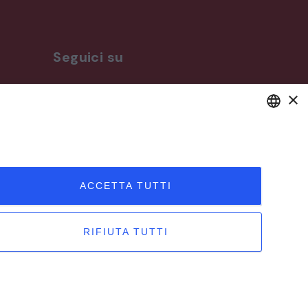
Seguici su
×
ro
DEFAULT LANGUAGE
ITALIAN
ACCETTA TUTTI
RIFIUTA TUTTI