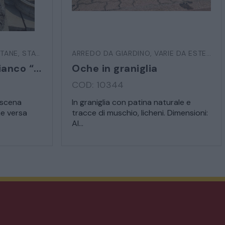
TANE
,
STATUE E SCULTURE
ARREDO DA GIARDINO
,
VARIE DA ESTERNO
Statua in marmo bianco “Venere bagnante”
Oche in graniglia
COD: 10344
 scena
In graniglia con patina naturale e
e versa
tracce di muschio, licheni. Dimensioni:
Al...