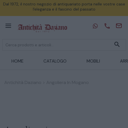
Dal 1972, il nostro negozio di antiquariato porta nelle vostre case
l'eleganza e il fascino del passato
HOME
CATALOGO
MOBILI
ARR
Antichità Daziano
>
Angoliera In Mogano