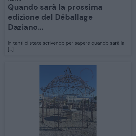
Quando sarà la prossima
ARREDO DA GIARDINO
edizione del Déballage
Daziano…
DECORAZIONI OGGETTISTICA ILLUMINAZIONE
In tanti ci state scrivendo per sapere quando sarà la
MATERIALI E STRUTTURE
[…]
MODERNARIATO
STILI ED ESPOSIZIONE
STRUMENTI MUSICALI
VEICOLI D’EPOCA