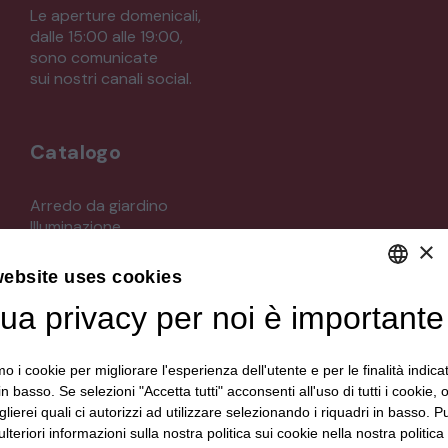
Le aperture domenicali,
dalle 15:00 alle 19:00,
sono comunicate
sui nostri canali social.
Catalogo
Arredo da giardino
Illuminazione
×
Materiali architettonici di recupero
Mobili
website uses cookies
Oggettistica
Orologeria
tua privacy per noi è importante
DEFAULT LANGUAGE
Quadri stampe
ITALIAN
Specchi
mo i cookie per migliorare l'esperienza dell'utente e per le finalità indica
Strumenti musicali e accessori
in basso. Se selezioni "Accetta tutti" acconsenti all'uso di tutti i cookie,
Tappeti e tessuti
lierei quali ci autorizzi ad utilizzare selezionando i riquadri in basso. P
Veicoli d'epoca
lteriori informazioni sulla nostra politica sui cookie nella nostra politica 