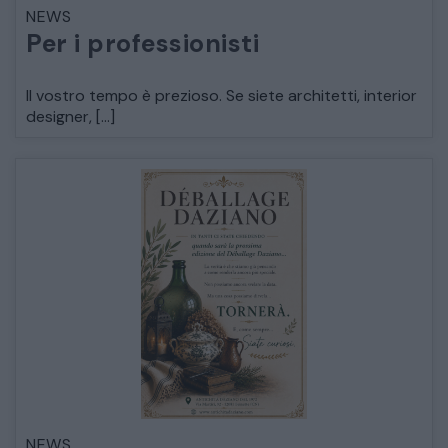
NEWS
LETTI
Per i professionisti
COMÒ E COMODINI
Il vostro tempo è prezioso. Se siete architetti, interior
designer, […]
SALE DA PRANZO E SOGGIORNO
TAVOLI TAVOLINI CONSOLE
SEDIE POLTRONE DIVANI
CREDENZE – DOPPI CORPI – BUFFET
SALE DA PRANZO – STUDIO UFFICIO
NEWS