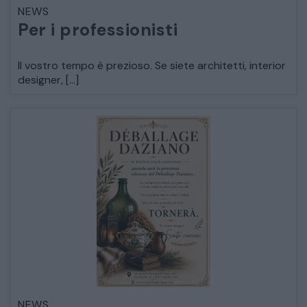
NEWS
LETTI
Per i professionisti
COMÒ E COMODINI
Il vostro tempo è prezioso. Se siete architetti, interior
designer, […]
SALE DA PRANZO E SOGGIORNO
TAVOLI TAVOLINI CONSOLE
SEDIE POLTRONE DIVANI
CREDENZE – DOPPI CORPI – BUFFET
SALE DA PRANZO – STUDIO UFFICIO
NEWS