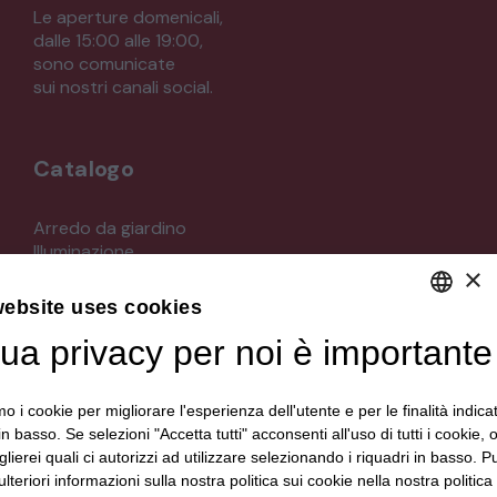
Le aperture domenicali,
dalle 15:00 alle 19:00,
sono comunicate
sui nostri canali social.
Catalogo
Arredo da giardino
Illuminazione
×
Materiali architettonici di recupero
Mobili
website uses cookies
Oggettistica
Orologeria
tua privacy per noi è importante
DEFAULT LANGUAGE
Quadri stampe
ITALIAN
Specchi
mo i cookie per migliorare l'esperienza dell'utente e per le finalità indica
Strumenti musicali e accessori
in basso. Se selezioni "Accetta tutti" acconsenti all'uso di tutti i cookie,
Tappeti e tessuti
lierei quali ci autorizzi ad utilizzare selezionando i riquadri in basso. P
Veicoli d'epoca
lteriori informazioni sulla nostra politica sui cookie nella nostra politica 