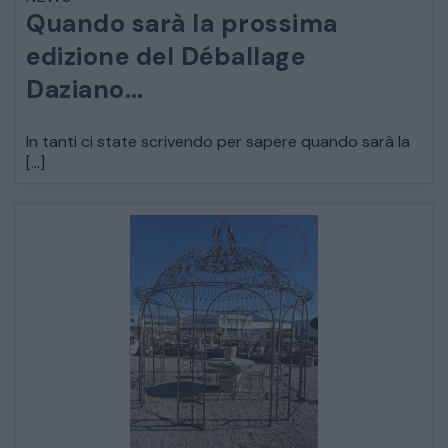
Quando sarà la prossima
ARREDO DA GIARDINO
edizione del Déballage
Daziano…
DECORAZIONI OGGETTISTICA ILLUMINAZIONE
In tanti ci state scrivendo per sapere quando sarà la
MATERIALI E STRUTTURE
[…]
MODERNARIATO
STILI ED ESPOSIZIONE
STRUMENTI MUSICALI
VEICOLI D’EPOCA