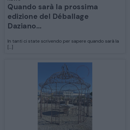
Quando sarà la prossima
ARREDO DA GIARDINO
edizione del Déballage
Daziano…
DECORAZIONI OGGETTISTICA ILLUMINAZIONE
In tanti ci state scrivendo per sapere quando sarà la
MATERIALI E STRUTTURE
[…]
MODERNARIATO
STILI ED ESPOSIZIONE
STRUMENTI MUSICALI
VEICOLI D’EPOCA