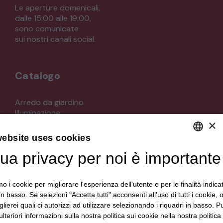
Le aperture domenicali,
dalle 15:00 alle 19:00,
sono comunicate
sui nostri canali social.
Catalogo
Arredo da giardino
Illuminazione
×
Materiali architettonici di recupero
Mobili
website uses cookies
Oggettistica
Orologeria
tua privacy per noi è importante
DEFAULT LANGUAGE
Quadri stampe
ITALIAN
Specchi
mo i cookie per migliorare l'esperienza dell'utente e per le finalità indica
Strumenti musicali e accessori
in basso. Se selezioni "Accetta tutti" acconsenti all'uso di tutti i cookie,
Tappeti e tessuti
lierei quali ci autorizzi ad utilizzare selezionando i riquadri in basso. P
Veicoli d'epoca
lteriori informazioni sulla nostra politica sui cookie nella nostra politica 