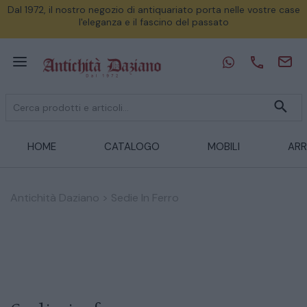
Dal 1972, il nostro negozio di antiquariato porta nelle vostre case
l'eleganza e il fascino del passato
HOME
CATALOGO
MOBILI
ARR
Antichità Daziano
>
Sedie In Ferro