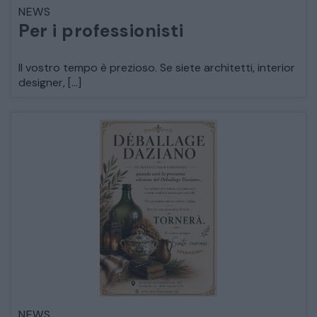
NEWS
LETTI
Per i professionisti
COMÒ E COMODINI
Il vostro tempo è prezioso. Se siete architetti, interior
designer, […]
SALE DA PRANZO E SOGGIORNO
TAVOLI TAVOLINI CONSOLE
SEDIE POLTRONE DIVANI
CREDENZE – DOPPI CORPI – BUFFET
SALE DA PRANZO – STUDIO UFFICIO
NEWS