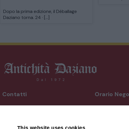
Dopo la prima edizione, il Déballage
Daziano torna. 24 · […]
Contatti
Orario Nego
INDIRIZZO
Da lunedì a vene
Via Martiri, 92 Beinette 12081 - CN
8,30-12,30 / 15
Uscita Autostrada Cuneo-Est
Sabato
9,00-12,30 / 15
This website uses cookies