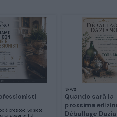
TAVOLI TAVOLINI CONSOLE
SEDIE POLTRONE DIVANI
CREDENZE – DOPPI CORPI – BUFFET
SALE DA PRANZO – STUDIO UFFICIO
ARREDO DA GIARDINO
DECORAZIONI OGGETTISTICA ILLUMINAZIONE
NEWS
ofessionisti
Quando sarà la
prossima edizio
MATERIALI E STRUTTURE
po è prezioso. Se siete
Déballage Dazi
terior designer, […]