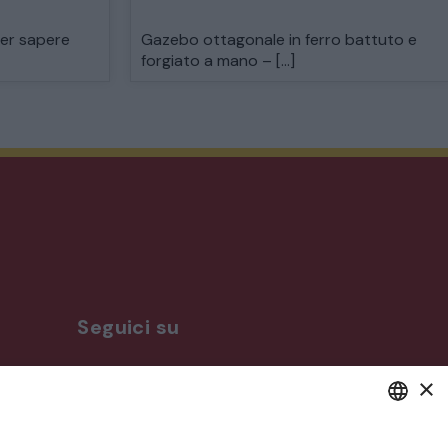
per sapere
Gazebo ottagonale in ferro battuto e
forgiato a mano – […]
Seguici su
×
ro
DEFAULT LANGUAGE