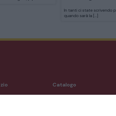
MODERNARIATO
In tanti ci state scrivendo 
quando sarà la […]
STILI ED ESPOSIZIONE
STRUMENTI MUSICALI
VEICOLI D’EPOCA
zio
Catalogo
rdì
Arredo da giardino
,00-19,00
Illuminazione
Materiali architettonici di recupe
,00-19,30
Mobili