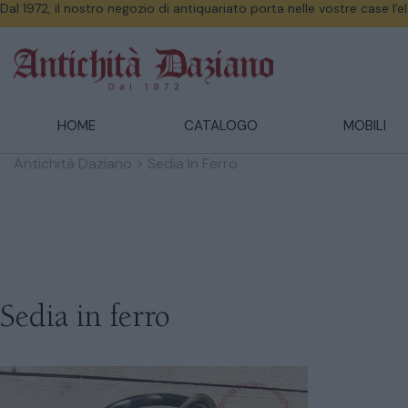
Dal 1972, il nostro negozio di antiquariato porta nelle vostre case l'
HOME
CATALOGO
MOBILI
Antichità Daziano
>
Sedia In Ferro
Sedia in ferro