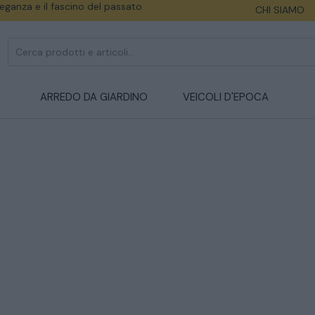
eleganza e il fascino del passato
CHI SIAMO
ARREDO DA GIARDINO
VEICOLI D'EPOCA