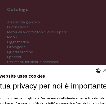
Catalogo
Arredo da giardino
Illuminazione
Materiali architettonici di recupero
Mobili
Oggettistica
Orologeria
Quadri stampe
Specchi
Strumenti musicali e accessori
Tappeti e tessuti
Veicoli d'epoca
 website uses cookies
tua privacy per noi è important
DEFAULT LANGUAGE
Seguici su
ITALIAN
iamo i cookie per migliorare l'esperienza dell'utente e per le finalità indic
i in basso. Se selezioni "Accetta tutti" acconsenti all'uso di tutti i cookie