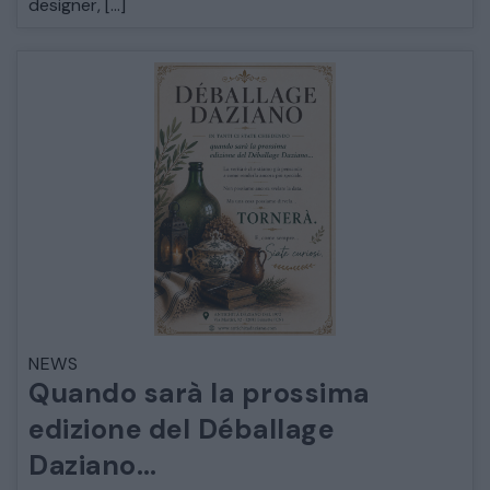
designer, […]
COMÒ E COMODINI
SALE DA PRANZO E SOGGIORNO
TAVOLI TAVOLINI CONSOLE
SEDIE POLTRONE DIVANI
CREDENZE – DOPPI CORPI – BUFFET
SALE DA PRANZO – STUDIO UFFICIO
NEWS
Quando sarà la prossima
edizione del Déballage
Daziano…
ARREDO DA GIARDINO