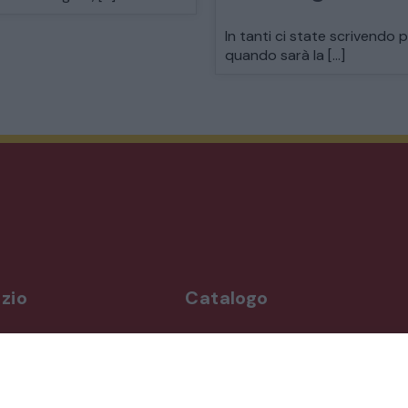
MODERNARIATO
In tanti ci state scrivendo 
quando sarà la […]
STILI ED ESPOSIZIONE
STRUMENTI MUSICALI
VEICOLI D’EPOCA
zio
Catalogo
rdì
Arredo da giardino
,00-19,00
Illuminazione
Materiali architettonici di recupe
,00-19,30
Mobili