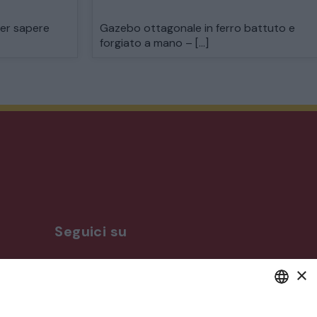
per sapere
Gazebo ottagonale in ferro battuto e
forgiato a mano – […]
Seguici su
×
ro
DEFAULT LANGUAGE