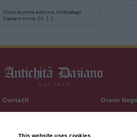
Dopo la prima edizione, il Déballage
Daziano torna. 24 · […]
Contatti
Orario Nego
INDIRIZZO
Da lunedì a vene
Via Martiri, 92 Beinette 12081 - CN
8,30-12,30 / 15
Uscita Autostrada Cuneo-Est
Sabato
9,00-12,30 / 15
This website uses cookies