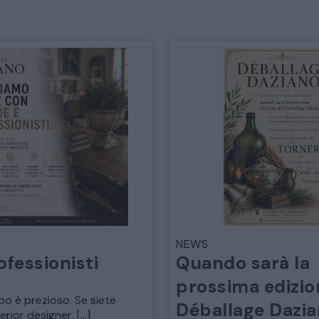
TAVOLI TAVOLINI CONSOLE
SEDIE POLTRONE DIVANI
CREDENZE – DOPPI CORPI – BUFFET
SALE DA PRANZO – STUDIO UFFICIO
ARREDO DA GIARDINO
DECORAZIONI OGGETTISTICA ILLUMINAZIONE
NEWS
ofessionisti
Quando sarà la
prossima edizio
MATERIALI E STRUTTURE
po è prezioso. Se siete
Déballage Dazi
terior designer, […]