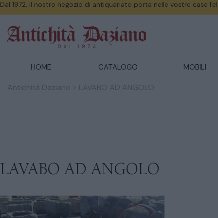
Dal 1972, il nostro negozio di antiquariato porta nelle vostre case l'
HOME
CATALOGO
MOBILI
Antichità Daziano
>
LAVABO AD ANGOLO
LAVABO AD ANGOLO