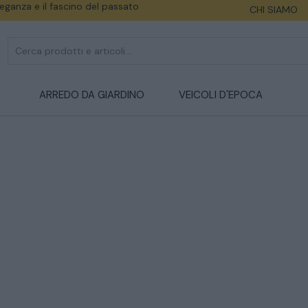
eleganza e il fascino del passato
CHI SIAMO
ARREDO DA GIARDINO
VEICOLI D'EPOCA