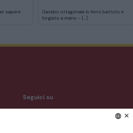
per sapere
Gazebo ottagonale in ferro battuto e
forgiato a mano – […]
Seguici su
×
ro
DEFAULT LANGUAGE