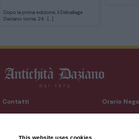
Dopo la prima edizione, il Déballage
Daziano torna. 24 · […]
Contatti
Orario Nego
INDIRIZZO
Da lunedì a vene
Via Martiri, 92 Beinette 12081 - CN
8,30-12,30 / 15
Uscita Autostrada Cuneo-Est
Sabato
9,00-12,30 / 15
This website uses cookies