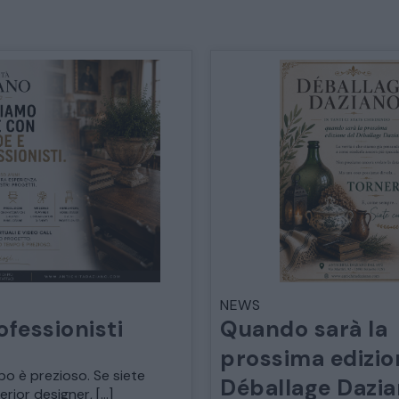
TAVOLI TAVOLINI CONSOLE
SEDIE POLTRONE DIVANI
CREDENZE – DOPPI CORPI – BUFFET
SALE DA PRANZO – STUDIO UFFICIO
ARREDO DA GIARDINO
DECORAZIONI OGGETTISTICA ILLUMINAZIONE
NEWS
ofessionisti
Quando sarà la
prossima edizio
MATERIALI E STRUTTURE
po è prezioso. Se siete
Déballage Dazi
terior designer, […]