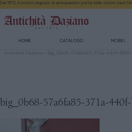
Dal 1972, il nostro negozio di antiquariato porta nelle vostre case l'
HOME
CATALOGO
MOBILI
Antichità Daziano
>
Big_0b68-57a6fa85-371a-440f-B881
big_0b68-57a6fa85-371a-440f