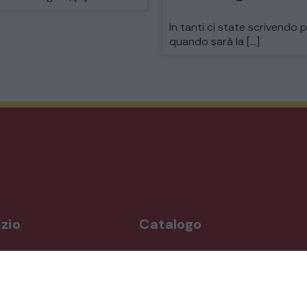
MODERNARIATO
In tanti ci state scrivendo 
quando sarà la […]
STILI ED ESPOSIZIONE
STRUMENTI MUSICALI
VEICOLI D’EPOCA
zio
Catalogo
rdì
Arredo da giardino
,00-19,00
Illuminazione
Materiali architettonici di recupe
,00-19,30
Mobili