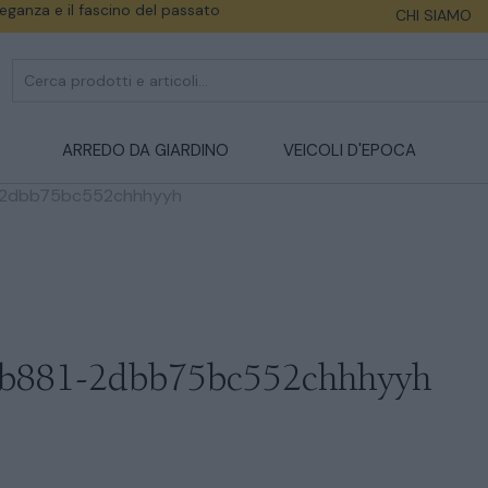
eleganza e il fascino del passato
CHI SIAMO
ARREDO DA GIARDINO
VEICOLI D'EPOCA
-2dbb75bc552chhhyyh
-b881-2dbb75bc552chhhyyh