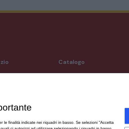
STILI ED ESPOSIZIONE
STRUMENTI MUSICALI
VEICOLI D’EPOCA
zio
Catalogo
rdì
Arredo da giardino
,00-19,00
Illuminazione
Materiali architettonici di recupe
,00-19,30
Mobili
ppuntamento
Oggettistica
portante
Orologeria
enicali,
Quadri stampe
19:00,
Specchi
r le finalità indicate nei riquadri in basso. Se selezioni "Accetta
te
Strumenti musicali e accessori
i quali ci autorizzi ad utilizzare selezionando i riquadri in basso.