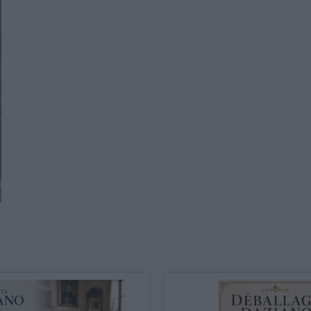
CATALOGO COMPLETO
MOBILI
CAMERE
ARMADI
LETTI
COMÒ E COMODINI
SALE DA PRANZO E SOGGIORNO
TAVOLI TAVOLINI CONSOLE