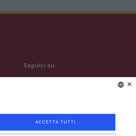
Seguici su
×
ro
DEFAULT LANGUAGE
ITALIAN
ACCETTA TUTTI