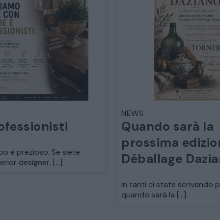
SEDIE POLTRONE DIVANI
CREDENZE – DOPPI CORPI – BUFFET
SALE DA PRANZO – STUDIO UFFICIO
ARREDO DA GIARDINO
NEWS
ofessionisti
Quando sarà la
prossima edizio
DECORAZIONI OGGETTISTICA ILLUMINAZIONE
po è prezioso. Se siete
Déballage Dazi
terior designer, […]
MATERIALI E STRUTTURE
In tanti ci state scrivendo 
quando sarà la […]
MODERNARIATO