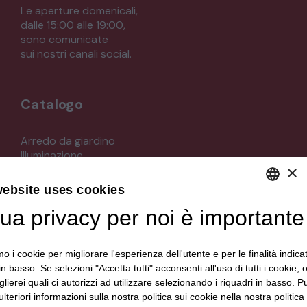
Le aperture domenicali,
dalle 15:00 alle 19:00,
sono comunicate
sui nostri canali social.
Catalogo
Arredo da giardino
Illuminazione
×
Materiali architettonici di recupero
Mobili
website uses cookies
Oggettistica
Orologeria
tua privacy per noi è importante
DEFAULT LANGUAGE
Quadri stampe
ITALIAN
Specchi
mo i cookie per migliorare l'esperienza dell'utente e per le finalità indica
Strumenti musicali e accessori
in basso. Se selezioni "Accetta tutti" acconsenti all'uso di tutti i cookie,
Tappeti e tessuti
lierei quali ci autorizzi ad utilizzare selezionando i riquadri in basso. P
Veicoli d'epoca
lteriori informazioni sulla nostra politica sui cookie nella nostra politica 