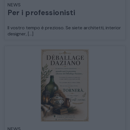
NEWS
LETTI
Per i professionisti
COMÒ E COMODINI
Il vostro tempo è prezioso. Se siete architetti, interior
designer, […]
SALE DA PRANZO E SOGGIORNO
TAVOLI TAVOLINI CONSOLE
SEDIE POLTRONE DIVANI
CREDENZE – DOPPI CORPI – BUFFET
SALE DA PRANZO – STUDIO UFFICIO
NEWS