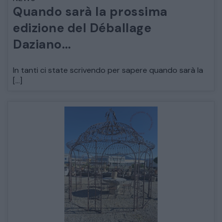
Quando sarà la prossima
ARREDO DA GIARDINO
edizione del Déballage
Daziano…
DECORAZIONI OGGETTISTICA ILLUMINAZIONE
In tanti ci state scrivendo per sapere quando sarà la
MATERIALI E STRUTTURE
[…]
MODERNARIATO
STILI ED ESPOSIZIONE
STRUMENTI MUSICALI
VEICOLI D’EPOCA