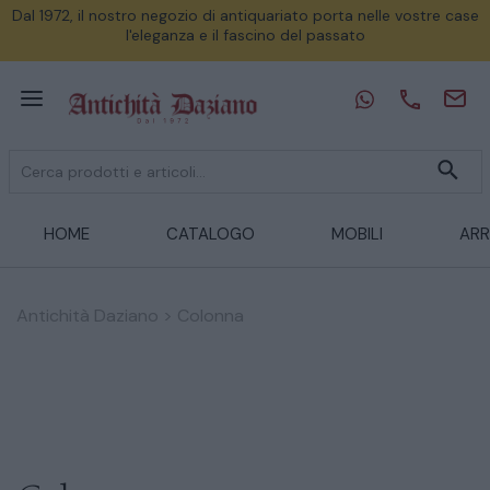
Dal 1972, il nostro negozio di antiquariato porta nelle vostre case
l'eleganza e il fascino del passato
HOME
CATALOGO
MOBILI
ARR
Antichità Daziano
>
Colonna