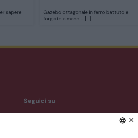
per sapere
Gazebo ottagonale in ferro battuto e
forgiato a mano – […]
Seguici su
×
ro
DEFAULT LANGUAGE