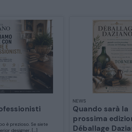
TAVOLI TAVOLINI CONSOLE
SEDIE POLTRONE DIVANI
CREDENZE – DOPPI CORPI – BUFFET
SALE DA PRANZO – STUDIO UFFICIO
ARREDO DA GIARDINO
DECORAZIONI OGGETTISTICA ILLUMINAZIONE
NEWS
ofessionisti
Quando sarà la
prossima edizio
MATERIALI E STRUTTURE
po è prezioso. Se siete
Déballage Dazi
terior designer, […]