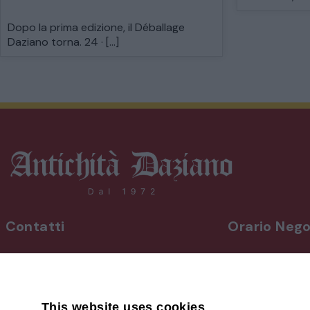
Dopo la prima edizione, il Déballage
Daziano torna. 24 · […]
Contatti
Orario Nego
INDIRIZZO
Da lunedì a vene
Via Martiri, 92 Beinette 12081 - CN
8,30-12,30 / 15
Uscita Autostrada Cuneo-Est
Sabato
9,00-12,30 / 15
This website uses cookies