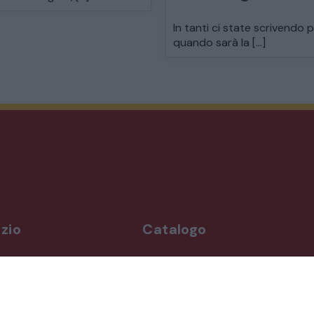
MODERNARIATO
In tanti ci state scrivendo 
quando sarà la […]
STILI ED ESPOSIZIONE
STRUMENTI MUSICALI
VEICOLI D’EPOCA
zio
Catalogo
rdì
Arredo da giardino
,00-19,00
Illuminazione
Materiali architettonici di recupe
,00-19,30
Mobili