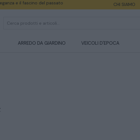
eleganza e il fascino del passato
CHI SIAMO
ARREDO DA GIARDINO
VEICOLI D'EPOCA
e