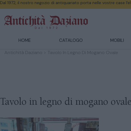
Dal 1972, il nostro negozio di antiquariato porta nelle vostre case l'
HOME
CATALOGO
MOBILI
Antichità Daziano
>
Tavolo In Legno Di Mogano Ovale
Tavolo in legno di mogano oval