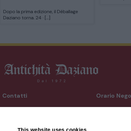
Dopo la prima edizione, il Déballage
Daziano torna. 24 · […]
Contatti
Orario Nego
INDIRIZZO
Da lunedì a vene
Via Martiri, 92 Beinette 12081 - CN
8,30-12,30 / 15
Uscita Autostrada Cuneo-Est
Sabato
9,00-12,30 / 15
This website uses cookies