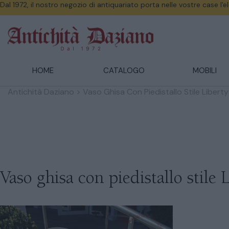
Dal 1972, il nostro negozio di antiquariato porta nelle vostre case l'
HOME
CATALOGO
MOBILI
Antichità Daziano
>
Vaso Ghisa Con Piedistallo Stile Liberty
Vaso ghisa con piedistallo stile 