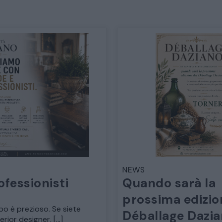
TAVOLI TAVOLINI CONSOLE
SEDIE POLTRONE DIVANI
CREDENZE – DOPPI CORPI – BUFFET
SALE DA PRANZO – STUDIO UFFICIO
ARREDO DA GIARDINO
DECORAZIONI OGGETTISTICA ILLUMINAZIONE
NEWS
ofessionisti
Quando sarà la
prossima edizio
MATERIALI E STRUTTURE
po è prezioso. Se siete
Déballage Dazi
terior designer, […]