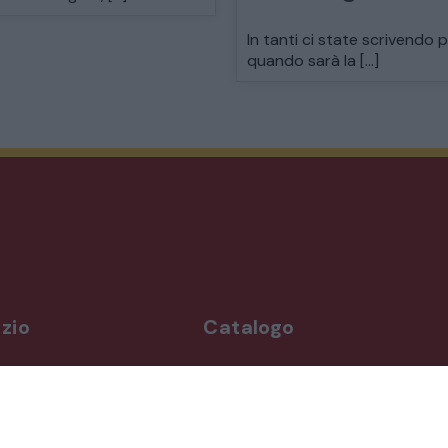
MODERNARIATO
In tanti ci state scrivendo 
quando sarà la […]
STILI ED ESPOSIZIONE
STRUMENTI MUSICALI
VEICOLI D’EPOCA
zio
Catalogo
rdì
Arredo da giardino
,00-19,00
Illuminazione
Materiali architettonici di recupe
,00-19,30
Mobili