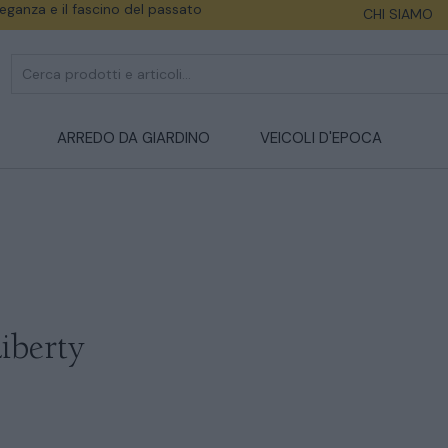
eleganza e il fascino del passato
CHI SIAMO
ARREDO DA GIARDINO
VEICOLI D'EPOCA
Liberty