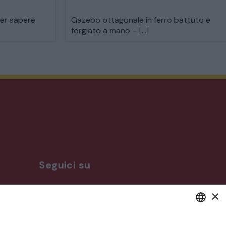
per sapere
Gazebo ottagonale in ferro battuto e
forgiato a mano – […]
Seguici su
×
ro
DEFAULT LANGUAGE