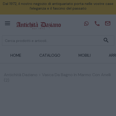
Dal 1972, il nostro negozio di antiquariato porta nelle vostre case
l'eleganza e il fascino del passato
HOME
CATALOGO
MOBILI
ARR
Antichità Daziano
>
Vasca Da Bagno In Marmo Con Anelli
(2)