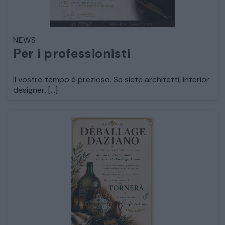
ARMADI
LETTI
NEWS
Per i professionisti
COMÒ E COMODINI
Il vostro tempo è prezioso. Se siete architetti, interior
designer, […]
SALE DA PRANZO E SOGGIORNO
TAVOLI TAVOLINI CONSOLE
SEDIE POLTRONE DIVANI
CREDENZE – DOPPI CORPI – BUFFET
SALE DA PRANZO – STUDIO UFFICIO