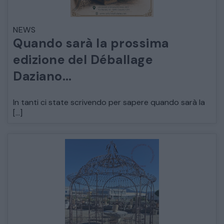
NEWS
ARREDO DA GIARDINO
Quando sarà la prossima
edizione del Déballage
DECORAZIONI OGGETTISTICA ILLUMINAZIONE
Daziano…
MATERIALI E STRUTTURE
In tanti ci state scrivendo per sapere quando sarà la
[…]
MODERNARIATO
STILI ED ESPOSIZIONE
STRUMENTI MUSICALI
VEICOLI D’EPOCA