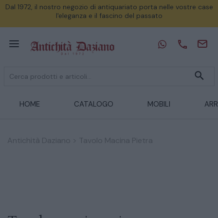
Dal 1972, il nostro negozio di antiquariato porta nelle vostre case
l'eleganza e il fascino del passato
HOME
CATALOGO
MOBILI
ARR
Antichità Daziano
>
Tavolo Macina Pietra