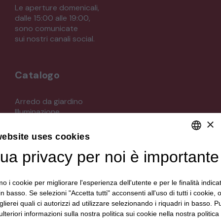
Le aperture domenicali,
dalle 15:00 alle 19:00,
sono comunicate
sui nostri canali social.
Catalogo
Arredo da giardino
Illuminazione
×
Materiali architettonici di recupero
Mobili
website uses cookies
Oggettistica
Orologeria
tua privacy per noi è importante
DEFAULT LANGUAGE
Quadri stampe
ITALIAN
Specchi
mo i cookie per migliorare l'esperienza dell'utente e per le finalità indica
Strumenti musicali e accessori
in basso. Se selezioni "Accetta tutti" acconsenti all'uso di tutti i cookie,
Tappeti e tessuti
lierei quali ci autorizzi ad utilizzare selezionando i riquadri in basso. P
Veicoli d'epoca
lteriori informazioni sulla nostra politica sui cookie nella nostra politica 