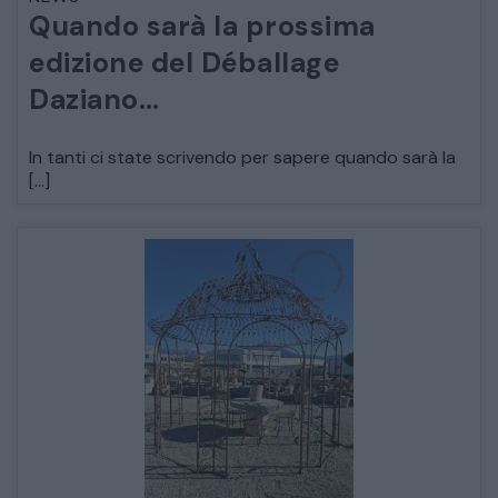
Quando sarà la prossima
ARREDO DA GIARDINO
edizione del Déballage
Daziano…
DECORAZIONI OGGETTISTICA ILLUMINAZIONE
In tanti ci state scrivendo per sapere quando sarà la
MATERIALI E STRUTTURE
[…]
MODERNARIATO
STILI ED ESPOSIZIONE
STRUMENTI MUSICALI
VEICOLI D’EPOCA