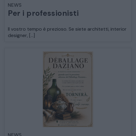
NEWS
LETTI
Per i professionisti
COMÒ E COMODINI
Il vostro tempo è prezioso. Se siete architetti, interior
designer, […]
SALE DA PRANZO E SOGGIORNO
TAVOLI TAVOLINI CONSOLE
SEDIE POLTRONE DIVANI
CREDENZE – DOPPI CORPI – BUFFET
SALE DA PRANZO – STUDIO UFFICIO
NEWS