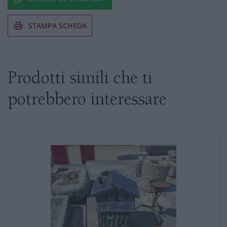
STAMPA SCHEDA
Se siete interessati al prodotto non
esitate a chiedere informazioni
Prodotti simili che ti
potrebbero interessare