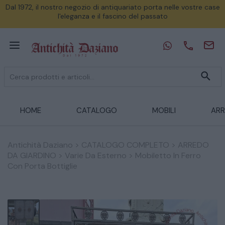
Dal 1972, il nostro negozio di antiquariato porta nelle vostre case
l'eleganza e il fascino del passato
HOME
CATALOGO
MOBILI
ARR
Antichità Daziano
>
CATALOGO COMPLETO
>
ARREDO
DA GIARDINO
>
Varie Da Esterno
>
Mobiletto In Ferro
Con Porta Bottiglie