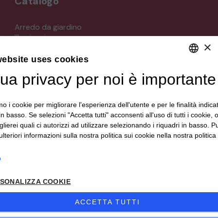
Catalogo
Arredo da giardino
Illuminazione
×
Materiali architettonici di recupero
Mobili
website uses cookies
Oggettistica
tua privacy per noi è importante
DEFAULT LANGUAGE
Orologeria
Quadri stampe
ITALIAN
Specchi
mo i cookie per migliorare l'esperienza dell'utente e per le finalità indica
Strumenti musicali e accessori
in basso. Se selezioni "Accetta tutti" acconsenti all'uso di tutti i cookie,
Tappeti e tessuti
lierei quali ci autorizzi ad utilizzare selezionando i riquadri in basso. P
Veicoli d'epoca
lteriori informazioni sulla nostra politica sui cookie nella nostra politica 
o
Seguici su
SONALIZZA COOKIE
ACCETTA TUTTI