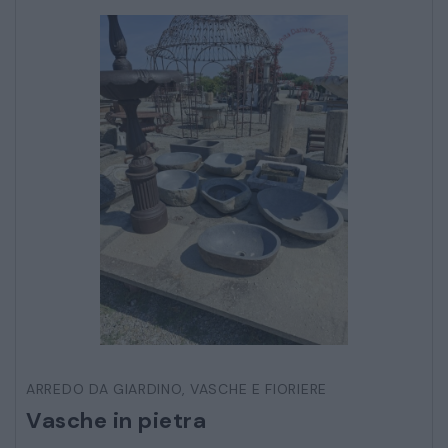
CATALOGO COMPLETO
MOBILI
CAMERE
ARMADI
LETTI
COMÒ E COMODINI
SALE DA PRANZO E SOGGIORNO
TAVOLI TAVOLINI CONSOLE
ARREDO DA GIARDINO
,
VASCHE E FIORIERE
SEDIE POLTRONE DIVANI
Vasche in pietra