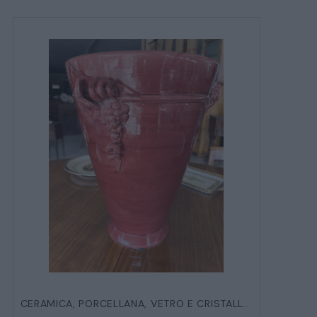
MOBILI
CAMERE
ARMADI
LETTI
COMÒ E COMODINI
SALE DA PRANZO E SOGGIORNO
TAVOLI TAVOLINI CONSOLE
SEDIE POLTRONE DIVANI
CERAMICA, PORCELLANA, VETRO E CRISTALLO
,
OGGETTIST
CREDENZE – DOPPI CORPI – BUFFET