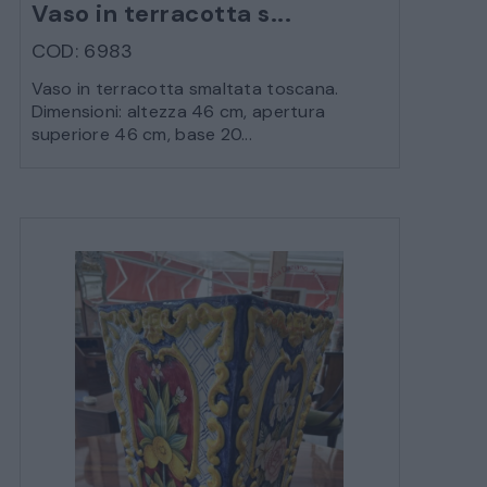
Vaso in terracotta s...
COD: 6983
SALE DA PRANZO – STUDIO UFFICIO
Vaso in terracotta smaltata toscana.
Dimensioni: altezza 46 cm, apertura
superiore 46 cm, base 20...
ARREDO DA GIARDINO
DECORAZIONI OGGETTISTICA ILLUMINAZIONE
MATERIALI E STRUTTURE
MODERNARIATO
STILI ED ESPOSIZIONE
STRUMENTI MUSICALI