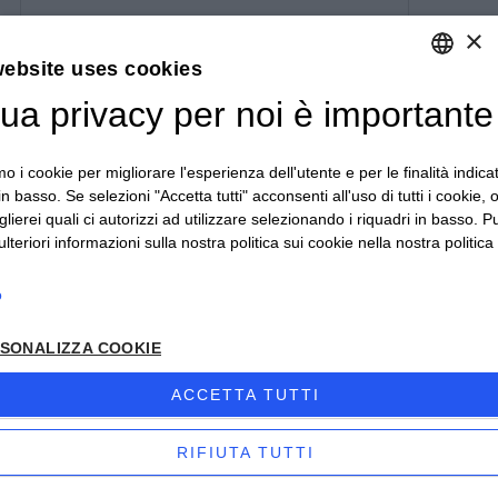
COD: 5658
×
Portaombrelli in terracotta smaltata
website uses cookies
toscana. Spese di spedizione a carico del
tua privacy per noi è importante
DEFAULT LANGUAGE
Cliente.
ITALIAN
mo i cookie per migliorare l'esperienza dell'utente e per le finalità indica
in basso. Se selezioni "Accetta tutti" acconsenti all'uso di tutti i cookie,
lierei quali ci autorizzi ad utilizzare selezionando i riquadri in basso. P
lteriori informazioni sulla nostra politica sui cookie nella nostra politica 
o
SONALIZZA COOKIE
ACCETTA TUTTI
RIFIUTA TUTTI