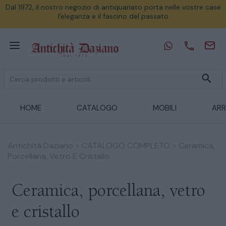
Dal 1972, il nostro negozio di antiquariato porta nelle vostre case
l'eleganza e il fascino del passato
HOME
CATALOGO
MOBILI
ARR
Antichità Daziano
>
CATALOGO COMPLETO
>
Ceramica,
Porcellana, Vetro E Cristallo
Ceramica, porcellana, vetro
e cristallo