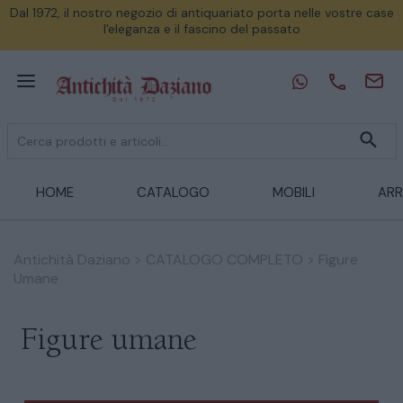
Dal 1972, il nostro negozio di antiquariato porta nelle vostre case
l'eleganza e il fascino del passato
HOME
CATALOGO
MOBILI
ARR
Antichità Daziano
>
CATALOGO COMPLETO
>
Figure
Umane
Figure umane