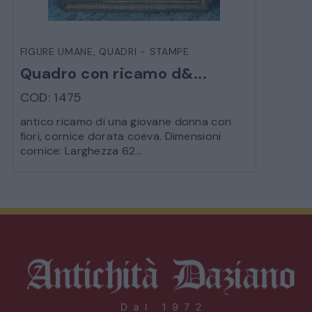
LETTI
FIGURE UMANE
,
QUADRI - STAMPE
Quadro con ricamo d&...
COMÒ E COMODINI
COD: 1475
SALE DA PRANZO E SOGGIORNO
antico ricamo di una giovane donna con
fiori, cornice dorata coeva. Dimensioni
cornice: Larghezza 62...
TAVOLI TAVOLINI CONSOLE
SEDIE POLTRONE DIVANI
CREDENZE – DOPPI CORPI – BUFFET
SALE DA PRANZO – STUDIO UFFICIO