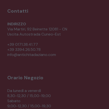
Contatti
ARREDO DA GIARDINO
INDIRIZZO
DECORAZIONI OGGETTISTICA ILLUMINAZIONE
Via Martiri, 92 Beinette 12081 - CN
Uscita Autostrada Cuneo-Est
MATERIALI E STRUTTURE
+39 0171.38.41.77
+39 3394.26.50.78
info@antichitadaziano.com
MODERNARIATO
STILI ED ESPOSIZIONE
Orario Negozio
STRUMENTI MUSICALI
Da lunedì a venerdì
8,30-12,30 / 15,00-19,00
VEICOLI D’EPOCA
Sabato
9,00-12,30 / 15,00-19,30