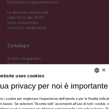
Domenica su appuntamento
Le aperture domenicali,
dalle 15:00 alle 19:00,
sono comunicate
sui nostri canali social.
Catalogo
Arredo da giardino
Illuminazione
×
Materiali architettonici di recupero
Mobili
website uses cookies
Oggettistica
tua privacy per noi è importante
DEFAULT LANGUAGE
Orologeria
Quadri stampe
ITALIAN
Specchi
mo i cookie per migliorare l'esperienza dell'utente e per le finalità indica
Strumenti musicali e accessori
in basso. Se selezioni "Accetta tutti" acconsenti all'uso di tutti i cookie,
Tappeti e tessuti
lierei quali ci autorizzi ad utilizzare selezionando i riquadri in basso. P