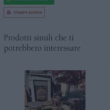
STAMPA SCHEDA
Se siete interessati al prodotto non
esitate a chiedere informazioni
Prodotti simili che ti
potrebbero interessare