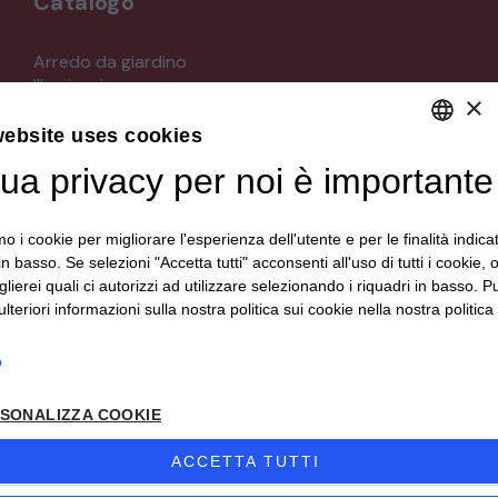
Catalogo
Arredo da giardino
Illuminazione
×
Materiali architettonici di recupero
Mobili
website uses cookies
Oggettistica
tua privacy per noi è importante
DEFAULT LANGUAGE
Orologeria
Quadri stampe
ITALIAN
Specchi
mo i cookie per migliorare l'esperienza dell'utente e per le finalità indica
Strumenti musicali e accessori
in basso. Se selezioni "Accetta tutti" acconsenti all'uso di tutti i cookie,
Tappeti e tessuti
lierei quali ci autorizzi ad utilizzare selezionando i riquadri in basso. P
Veicoli d'epoca
lteriori informazioni sulla nostra politica sui cookie nella nostra politica 
o
Seguici su
SONALIZZA COOKIE
ACCETTA TUTTI