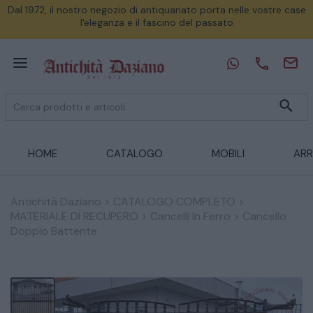
Dal 1972, il nostro negozio di antiquariato porta nelle vostre case
l'eleganza e il fascino del passato
HOME
CATALOGO
MOBILI
ARR
Antichità Daziano
>
CATALOGO COMPLETO
>
MATERIALE DI RECUPERO
>
Cancelli In Ferro
>
Cancello
Doppio Battente