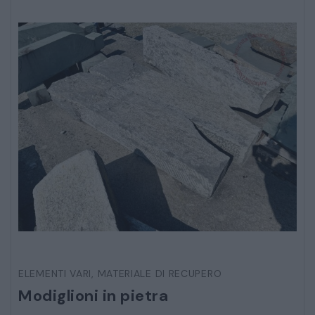
CATALOGO COMPLETO
MOBILI
CAMERE
ARMADI
LETTI
COMÒ E COMODINI
SALE DA PRANZO E SOGGIORNO
TAVOLI TAVOLINI CONSOLE
ELEMENTI VARI
,
MATERIALE DI RECUPERO
SEDIE POLTRONE DIVANI
Modiglioni in pietra