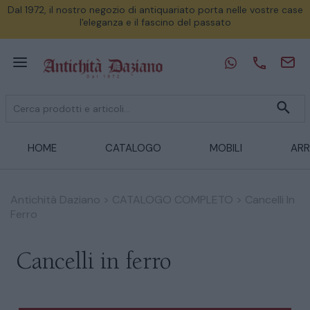
Dal 1972, il nostro negozio di antiquariato porta nelle vostre case
l'eleganza e il fascino del passato
HOME
CATALOGO
MOBILI
ARR
Antichità Daziano
>
CATALOGO COMPLETO
>
Cancelli In
Ferro
Cancelli in ferro