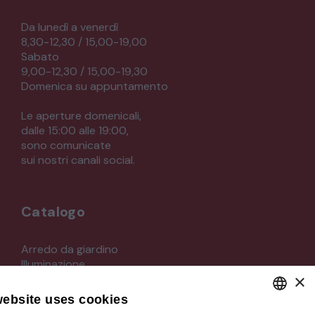
Da lunedì a venerdì
8,30-12,30 / 15,00-19,00
Sabato
9,00-12,30 / 15,00-19,30
Domenica su appuntamento
Le aperture domenicali,
dalle 15:00 alle 19:00,
sono comunicate
sui nostri canali social.
Catalogo
Arredo da giardino
Illuminazione
×
Materiali architettonici di recupero
Mobili
website uses cookies
Oggettistica