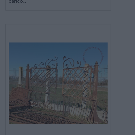
carico...
ARMADI
LETTI
COMÒ E COMODINI
SALE DA PRANZO E SOGGIORNO
TAVOLI TAVOLINI CONSOLE
SEDIE POLTRONE DIVANI
CREDENZE – DOPPI CORPI – BUFFET