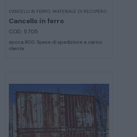
SALE DA PRANZO – STUDIO UFFICIO
CANCELLI IN FERRO
,
MATERIALE DI RECUPERO
Cancello in ferro
COD: 5705
ARREDO DA GIARDINO
epoca 800. Spese di spedizione a carico
cliente.
DECORAZIONI OGGETTISTICA ILLUMINAZIONE
MATERIALI E STRUTTURE
MODERNARIATO
STILI ED ESPOSIZIONE
STRUMENTI MUSICALI