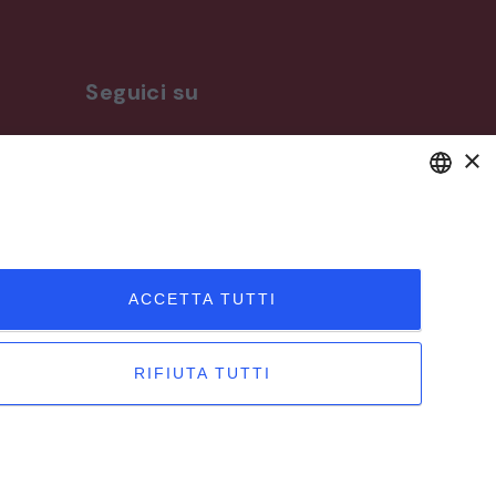
Seguici su
×
ro
DEFAULT LANGUAGE
ITALIAN
ACCETTA TUTTI
RIFIUTA TUTTI