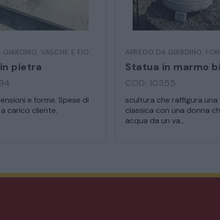
MATERIALI E STRUTTURE
 GIARDINO
,
VASCHE E FIORIERE
ARREDO DA GIARDINO
,
FON
MODERNARIATO
in pietra
394
COD: 10355
STILI ED ESPOSIZIONE
mensioni e forme. Spese di
scultura che raffigura una
a carico cliente.
classica con una donna ch
STRUMENTI MUSICALI
acqua da un va...
VEICOLI D’EPOCA