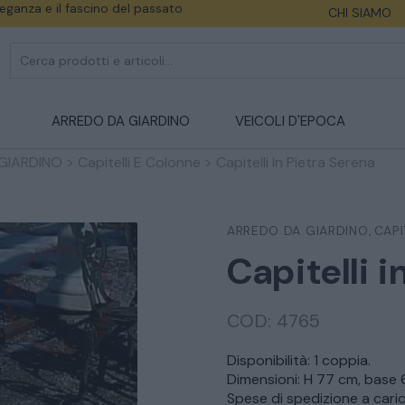
eleganza e il fascino del passato
CHI SIAMO
ARREDO DA GIARDINO
VEICOLI D'EPOCA
GIARDINO
>
Capitelli E Colonne
>
Capitelli In Pietra Serena
ARREDO DA GIARDINO
CAPI
,
Capitelli i
COD:
4765
Disponibilità: 1 coppia.
Dimensioni: H 77 cm, base
Spese di spedizione a caric