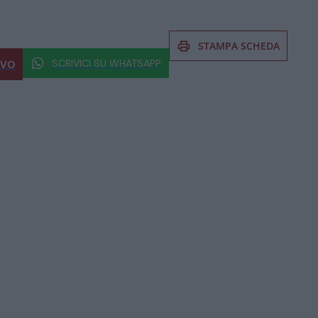
STAMPA SCHEDA
SCRIVICI SU WHATSAPP
IVO
 al prodotto non esitate a chiedere