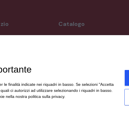
zio
Catalogo
rdì
Arredo da giardino
,00-19,00
Illuminazione
Materiali architettonici di recupe
,00-19,30
Mobili
ppuntamento
Oggettistica
portante
Orologeria
enicali,
Quadri stampe
19:00,
Specchi
r le finalità indicate nei riquadri in basso. Se selezioni "Accetta
te
Strumenti musicali e accessori
i quali ci autorizzi ad utilizzare selezionando i riquadri in basso.
social.
Tappeti e tessuti
ie nella nostra politica sulla privacy.
Veicoli d'epoca
eato da
etinet.it