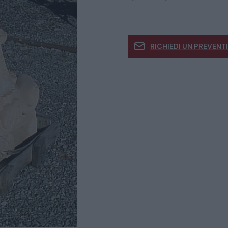
RICHIEDI UN PREVENT
Se siete interessati
informazioni
CATALOGO COMPLETO
MOBILI
CAMERE
ARMADI
LETTI
COMÒ E COMODINI