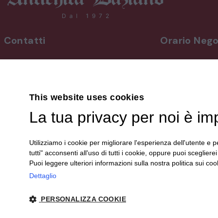
Contatti
Orario Nego
INDIRIZZO
Da lunedì a vene
Via Martiri, 92 Beinette 12081 - CN
8,30-12,30 / 15
Uscita Autostrada Cuneo-Est
Sabato
9,00-12,30 / 15
This website uses cookies
+39 0171.38.41.77
Domenica su a
La tua privacy per noi è im
+39 3394.26.50.78
info@antichitadaziano.com
Le aperture dom
dalle 15:00 alle 
Utilizziamo i cookie per migliorare l'esperienza dell'utente e pe
sono comunica
tutti" acconsenti all'uso di tutti i cookie, oppure puoi scegliere
sui nostri canali 
Puoi leggere ulteriori informazioni sulla nostra politica sui cook
Dettaglio
PERSONALIZZA COOKIE
© 2024 Antichità Daziano | P. IVA 00340150044 |
Privacy
| sito cr