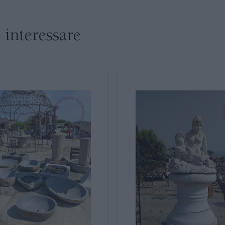
SALE DA PRANZO E SOGGIORNO
 interessare
TAVOLI TAVOLINI CONSOLE
SEDIE POLTRONE DIVANI
CREDENZE – DOPPI CORPI – BUFFET
* Campi obbligatori
Ho letto e accetto l’
info
SALE DA PRANZO – STUDIO UFFICIO
ARREDO DA GIARDINO
DECORAZIONI OGGETTISTICA ILLUMINAZIONE