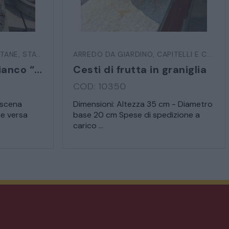
TANE
,
STATUE E SCULTURE
ARREDO DA GIARDINO
,
CAPITELLI E COLONNE
Statua in marmo bianco “Venere bagnante”
Cesti di frutta in graniglia
COD: 10350
 scena
Dimensioni: Altezza 35 cm - Diametro
e versa
base 20 cm Spese di spedizione a
carico ...