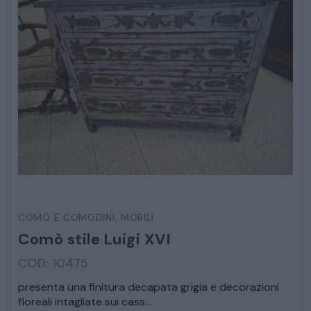
ARREDO DA GIARDINO
DECORAZIONI OGGETTISTICA ILLUMINAZIONE
MATERIALI E STRUTTURE
MODERNARIATO
STILI ED ESPOSIZIONE
COMÒ E COMODINI
,
MOBILI
Comò stile Luigi XVI
STRUMENTI MUSICALI
COD: 10475
VEICOLI D’EPOCA
presenta una finitura decapata grigia e decorazioni
floreali intagliate sui cass...