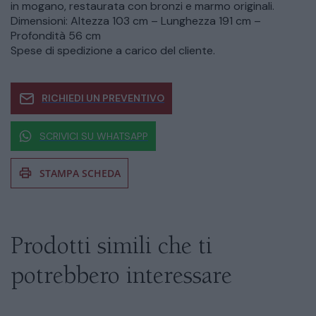
in mogano, restaurata con bronzi e marmo originali.
Dimensioni: Altezza 103 cm – Lunghezza 191 cm –
Profondità 56 cm
Spese di spedizione a carico del cliente.
RICHIEDI UN PREVENTIVO
SCRIVICI SU WHATSAPP
STAMPA SCHEDA
Se siete interessati al prodotto non
esitate a chiedere informazioni
Prodotti simili che ti
potrebbero interessare