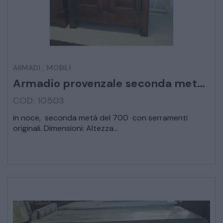
LETTI
COMÒ E COMODINI
ARMADI
,
MOBILI
Armadio provenzale seconda metà 700
SALE DA PRANZO E SOGGIORNO
COD: 10503
TAVOLI TAVOLINI CONSOLE
in noce, seconda metà del 700 con serramenti
originali. Dimensioni: Altezza...
SEDIE POLTRONE DIVANI
CREDENZE – DOPPI CORPI – BUFFET
SALE DA PRANZO – STUDIO UFFICIO