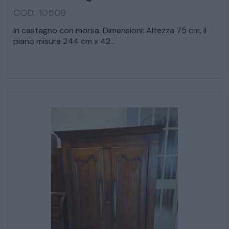
COD: 10509
in castagno con morsa. Dimensioni: Altezza 75 cm, il
piano misura 244 cm x 42...
* Campi obbligatori
Ho letto e accetto l’
informativa sulla privacy
CATALOGO COMPLETO
MOBILI
CAMERE
ARMADI