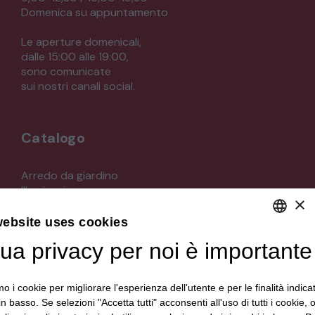
Domenica su appuntamento
Le aperture domenicali,
dalle 15:00 alle 19:00,
sono comunicate
sui nostri canali social.
Catalogo
Arredo da giardino
Illuminazione
×
Materiali architettonici di recupero
Mobili
website uses cookies
Oggettistica
tua privacy per noi è importante
DEFAULT LANGUAGE
Orologeria
Quadri stampe
ITALIAN
Specchi
mo i cookie per migliorare l'esperienza dell'utente e per le finalità indica
Strumenti musicali e accessori
in basso. Se selezioni "Accetta tutti" acconsenti all'uso di tutti i cookie,
Tappeti e tessuti