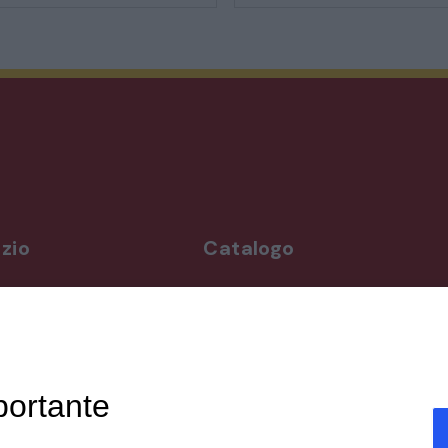
STILI ED ESPOSIZIONE
STRUMENTI MUSICALI
VEICOLI D’EPOCA
zio
Catalogo
rdì
Arredo da giardino
,00-19,00
Illuminazione
Materiali architettonici di recupe
,00-19,30
Mobili
ppuntamento
Oggettistica
portante
Orologeria
enicali,
Quadri stampe