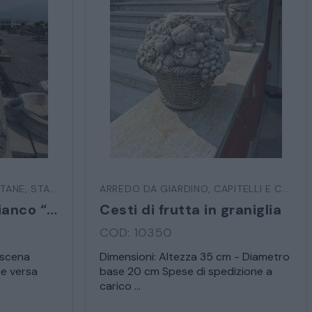
rmativa sulla privacy
TANE
,
STATUE E SCULTURE
ARREDO DA GIARDINO
,
CAPITELLI E COLONNE
Statua in marmo bianco “Venere bagnante”
Cesti di frutta in graniglia
COD: 10350
 scena
Dimensioni: Altezza 35 cm - Diametro
e versa
base 20 cm Spese di spedizione a
carico ...