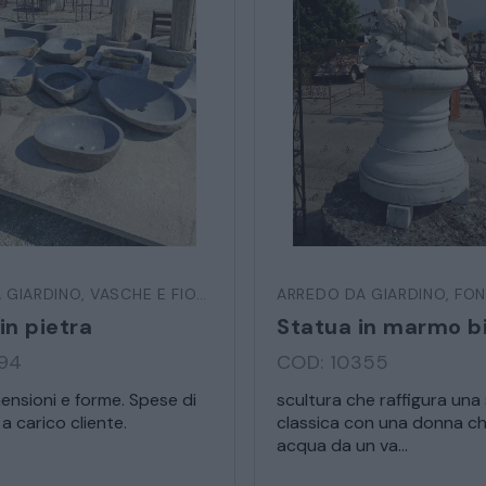
SEDIE POLTRONE DIVANI
CREDENZE – DOPPI CORPI – BUFFET
SALE DA PRANZO – STUDIO UFFICIO
* Campi obbligatori
ARREDO DA GIARDINO
Ho letto e accetto l’
info
 GIARDINO
,
VASCHE E FIORIERE
ARREDO DA GIARDINO
,
FON
in pietra
DECORAZIONI OGGETTISTICA ILLUMINAZIONE
394
COD: 10355
MATERIALI E STRUTTURE
mensioni e forme. Spese di
scultura che raffigura una
a carico cliente.
classica con una donna ch
acqua da un va...
MODERNARIATO