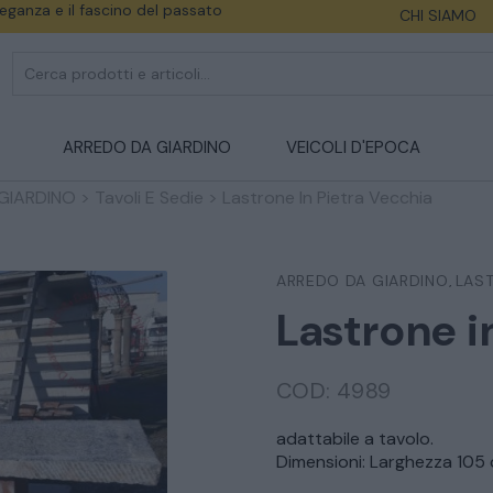
eleganza e il fascino del passato
CHI SIAMO
ARREDO DA GIARDINO
VEICOLI D'EPOCA
GIARDINO
>
Tavoli E Sedie
>
Lastrone In Pietra Vecchia
ARREDO DA GIARDINO
LAST
,
Lastrone i
COD:
4989
adattabile a tavolo.
Dimensioni: Larghezza 10