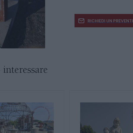
RICHIEDI UN PREVENT
CATALOGO COMPLETO
MOBILI
CAMERE
Se siete interessati
informazioni
ARMADI
 interessare
LETTI
COMÒ E COMODINI
SALE DA PRANZO E SOGGIORNO
TAVOLI TAVOLINI CONSOLE