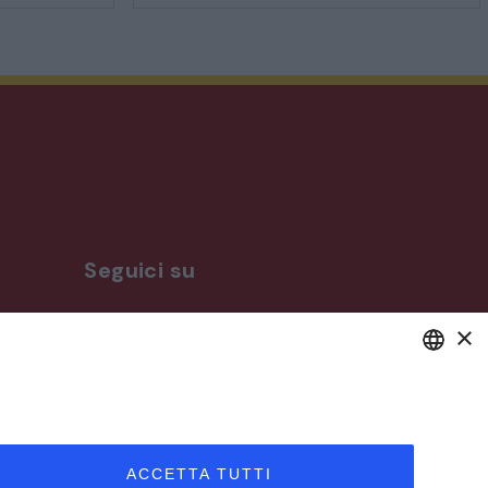
Seguici su
×
ro
DEFAULT LANGUAGE
ITALIAN
ACCETTA TUTTI