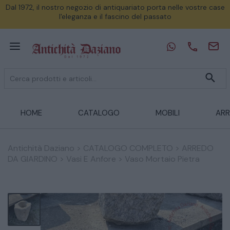
Dal 1972, il nostro negozio di antiquariato porta nelle vostre case
l'eleganza e il fascino del passato
HOME
CATALOGO
MOBILI
ARR
Antichità Daziano
>
CATALOGO COMPLETO
>
ARREDO
DA GIARDINO
>
Vasi E Anfore
>
Vaso Mortaio Pietra