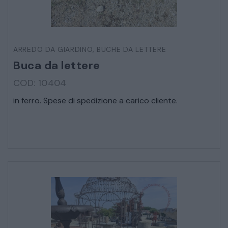
ARREDO DA GIARDINO
,
BUCHE DA LETTERE
Buca da lettere
COD: 10404
in ferro. Spese di spedizione a carico cliente.
* Campi obbligatori
Ho letto e accetto l’
informativa sulla privacy
CATALOGO COMPLETO
MOBILI
CAMERE