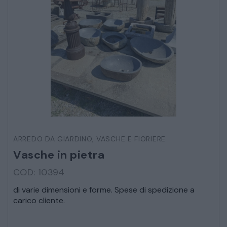
ARMADI
LETTI
COMÒ E COMODINI
SALE DA PRANZO E SOGGIORNO
ARREDO DA GIARDINO
,
VASCHE E FIORIERE
TAVOLI TAVOLINI CONSOLE
Vasche in pietra
COD: 10394
SEDIE POLTRONE DIVANI
di varie dimensioni e forme. Spese di spedizione a
carico cliente.
CREDENZE – DOPPI CORPI – BUFFET