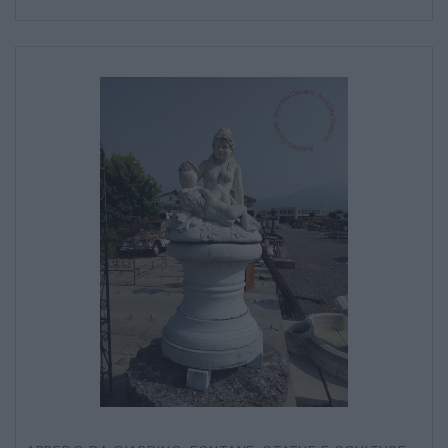
SALE DA PRANZO – STUDIO UFFICIO
ARREDO DA GIARDINO
DECORAZIONI OGGETTISTICA ILLUMINAZIONE
MATERIALI E STRUTTURE
MODERNARIATO
STILI ED ESPOSIZIONE
STRUMENTI MUSICALI