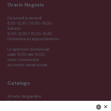
Orario Negozio
Da lunedì a venerdì
8,30-12,30 / 15,00-19,00
Sabato
9,00-12,30 / 15,00-19,30
Domenica su appuntamento
Le aperture domenicali,
dalle 15:00 alle 19:00,
sono comunicate
sui nostri canali social.
Catalogo
Arredo da giardino
Illuminazione
×
Materiali architettonici di recupero