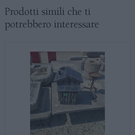
Se siete interessati al prodotto non
esitate a chiedere informazioni
Prodotti simili che ti
potrebbero interessare