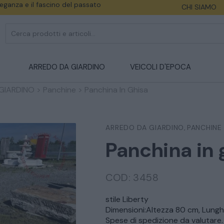
eleganza e il fascino del passato
CHI SIAMO
ARREDO DA GIARDINO
VEICOLI D'EPOCA
GIARDINO
>
Panchine
>
Panchina In Ghisa
ARREDO DA GIARDINO
PANCHINE
,
Panchina in 
COD:
3458
stile Liberty
Dimensioni:Altezza 80 cm, Lung
Spese di spedizione da valutare.