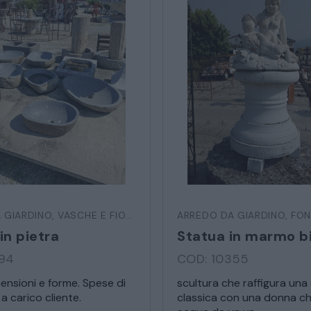
SEDIE POLTRONE DIVANI
CREDENZE – DOPPI CORPI – BUFFET
SALE DA PRANZO – STUDIO UFFICIO
ARREDO DA GIARDINO
* Campi obbligatori
 GIARDINO
,
VASCHE E FIORIERE
ARREDO DA GIARDINO
,
FON
DECORAZIONI OGGETTISTICA ILLUMINAZIONE
Ho letto e accetto l’
informativ
in pietra
394
COD: 10355
MATERIALI E STRUTTURE
mensioni e forme. Spese di
scultura che raffigura una
a carico cliente.
classica con una donna ch
MODERNARIATO