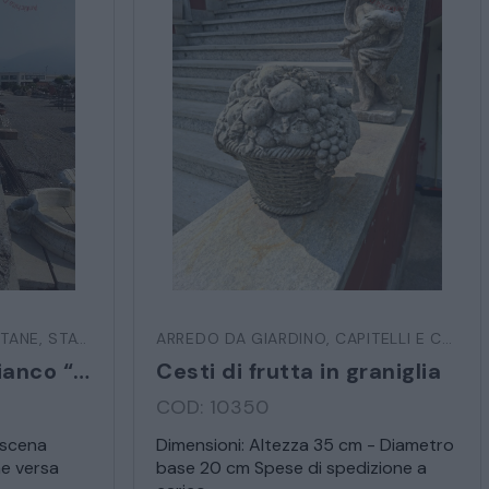
TANE
,
STATUE E SCULTURE
ARREDO DA GIARDINO
,
CAPITELLI E COLONNE
a sulla privacy
Statua in marmo bianco “Venere bagnante”
Cesti di frutta in graniglia
COD: 10350
 scena
Dimensioni: Altezza 35 cm - Diametro
e versa
base 20 cm Spese di spedizione a