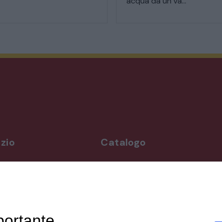
acqua da un va...
STILI ED ESPOSIZIONE
STRUMENTI MUSICALI
VEICOLI D’EPOCA
zio
Catalogo
rdì
Arredo da giardino
,00-19,00
Illuminazione
Materiali architettonici di recupe
,00-19,30
Mobili
ppuntamento
Oggettistica
portante
Orologeria