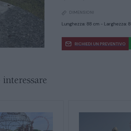
DIMENSIONI
Lunghezza: 88 cm - Larghezza: 8
CATALOGO COMPLETO
MOBILI
CAMERE
RICHIEDI UN PREVENTIVO
ARMADI
Se siete interessati al 
informazioni
LETTI
 interessare
COMÒ E COMODINI
SALE DA PRANZO E SOGGIORNO
TAVOLI TAVOLINI CONSOLE