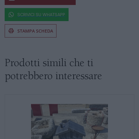
SCRIVICI SU WHATSAPP
STAMPA SCHEDA
Se siete interessati al prodotto non
esitate a chiedere informazioni
Prodotti simili che ti
potrebbero interessare