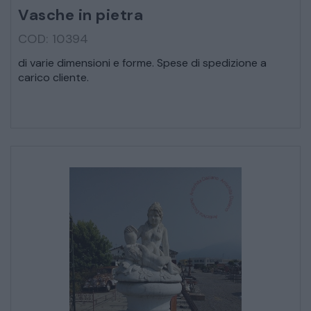
Vasche in pietra
CREDENZE – DOPPI CORPI – BUFFET
COD: 10394
di varie dimensioni e forme. Spese di spedizione a
SALE DA PRANZO – STUDIO UFFICIO
carico cliente.
ARREDO DA GIARDINO
DECORAZIONI OGGETTISTICA ILLUMINAZIONE
MATERIALI E STRUTTURE
MODERNARIATO
STILI ED ESPOSIZIONE