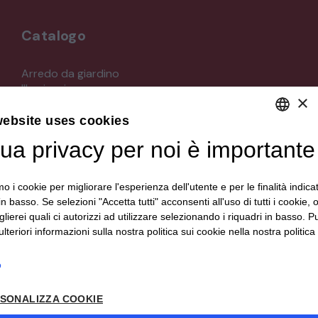
Catalogo
Arredo da giardino
Illuminazione
×
Materiali architettonici di recupero
Mobili
website uses cookies
Oggettistica
tua privacy per noi è importante
DEFAULT LANGUAGE
Orologeria
Quadri stampe
ITALIAN
Specchi
mo i cookie per migliorare l'esperienza dell'utente e per le finalità indica
Strumenti musicali e accessori
in basso. Se selezioni "Accetta tutti" acconsenti all'uso di tutti i cookie,
Tappeti e tessuti
lierei quali ci autorizzi ad utilizzare selezionando i riquadri in basso. P
Veicoli d'epoca
lteriori informazioni sulla nostra politica sui cookie nella nostra politica 
o
Seguici su
SONALIZZA COOKIE