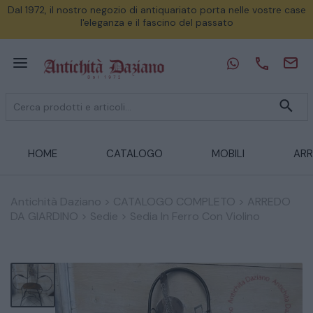
Dal 1972, il nostro negozio di antiquariato porta nelle vostre case
l'eleganza e il fascino del passato
HOME
CATALOGO
MOBILI
ARR
Antichità Daziano
>
CATALOGO COMPLETO
>
ARREDO
DA GIARDINO
>
Sedie
>
Sedia In Ferro Con Violino