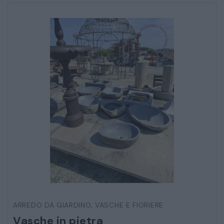
CATALOGO COMPLETO
MOBILI
CAMERE
ARMADI
LETTI
COMÒ E COMODINI
SALE DA PRANZO E SOGGIORNO
TAVOLI TAVOLINI CONSOLE
ARREDO DA GIARDINO
,
VASCHE E FIORIERE
SEDIE POLTRONE DIVANI
Vasche in pietra