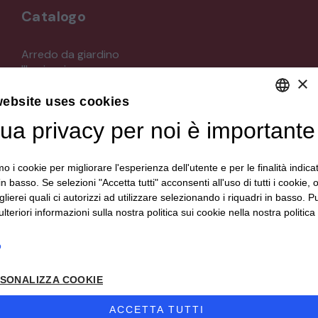
Catalogo
Arredo da giardino
Illuminazione
×
Materiali architettonici di recupero
Mobili
website uses cookies
Oggettistica
tua privacy per noi è importante
DEFAULT LANGUAGE
Orologeria
Quadri stampe
ITALIAN
Specchi
mo i cookie per migliorare l'esperienza dell'utente e per le finalità indica
Strumenti musicali e accessori
in basso. Se selezioni "Accetta tutti" acconsenti all'uso di tutti i cookie,
Tappeti e tessuti
lierei quali ci autorizzi ad utilizzare selezionando i riquadri in basso. P
Veicoli d'epoca
lteriori informazioni sulla nostra politica sui cookie nella nostra politica 
o
Seguici su
SONALIZZA COOKIE
ACCETTA TUTTI