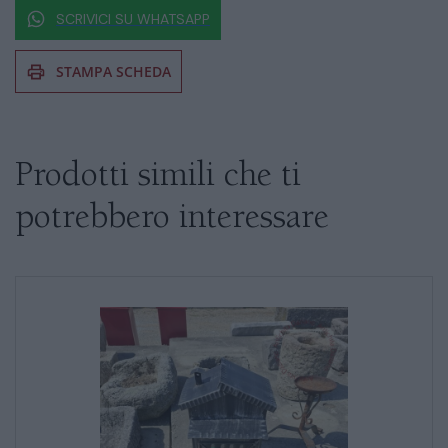
SCRIVICI SU WHATSAPP
STAMPA SCHEDA
Se siete interessati al prodotto non
esitate a chiedere informazioni
Prodotti simili che ti
potrebbero interessare