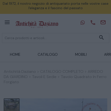
Dal 1972, il nostro negozio di antiquariato porta nelle vostre case
l'eleganza e il fascino del passato
HOME
CATALOGO
MOBILI
ARR
Antichità Daziano
>
CATALOGO COMPLETO
>
ARREDO
DA GIARDINO
>
Tavoli E Sedie
>
Tavolo Quadrato In Ferro
Forgiato