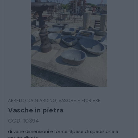
MOBILI
CAMERE
ARMADI
LETTI
COMÒ E COMODINI
SALE DA PRANZO E SOGGIORNO
TAVOLI TAVOLINI CONSOLE
ARREDO DA GIARDINO
,
VASCHE E FIORIERE
Vasche in pietra
SEDIE POLTRONE DIVANI
COD: 10394
di varie dimensioni e forme. Spese di spedizione a
CREDENZE – DOPPI CORPI – BUFFET
carico cliente.