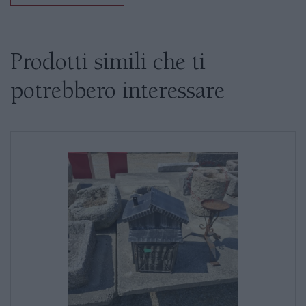
Se siete interessati al prodotto non
esitate a chiedere informazioni
Prodotti simili che ti
potrebbero interessare