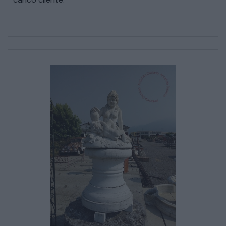
SALE DA PRANZO – STUDIO UFFICIO
ARREDO DA GIARDINO
DECORAZIONI OGGETTISTICA ILLUMINAZIONE
MATERIALI E STRUTTURE
MODERNARIATO
STILI ED ESPOSIZIONE
STRUMENTI MUSICALI