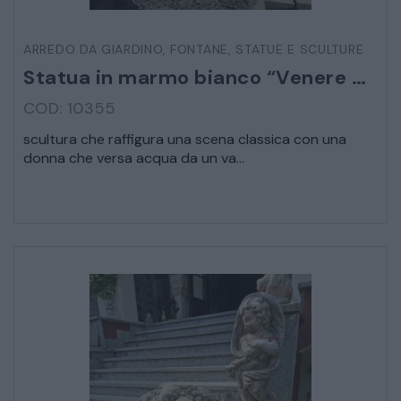
ARREDO DA GIARDINO
,
FONTANE
,
STATUE E SCULTURE
VEICOLI D’EPOCA
Statua in marmo bianco “Venere bagnante”
COD: 10355
scultura che raffigura una scena classica con una
donna che versa acqua da un va...