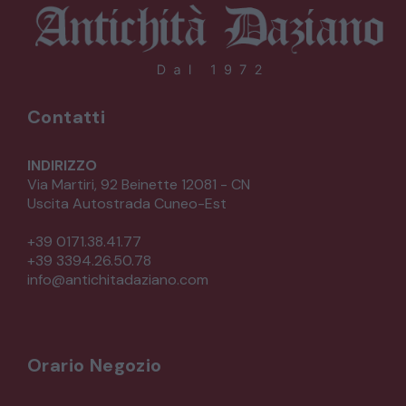
TAVOLI TAVOLINI CONSOLE
SEDIE POLTRONE DIVANI
Contatti
CREDENZE – DOPPI CORPI – BUFFET
INDIRIZZO
Via Martiri, 92 Beinette 12081 - CN
SALE DA PRANZO – STUDIO UFFICIO
Uscita Autostrada Cuneo-Est
+39 0171.38.41.77
+39 3394.26.50.78
info@antichitadaziano.com
ARREDO DA GIARDINO
DECORAZIONI OGGETTISTICA ILLUMINAZIONE
Orario Negozio
MATERIALI E STRUTTURE