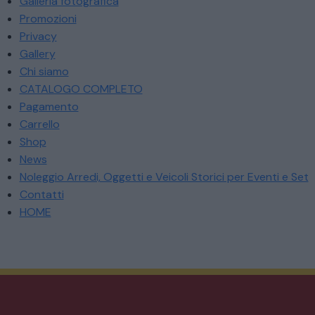
Galleria fotografica
Promozioni
Privacy
Gallery
Chi siamo
CATALOGO COMPLETO
CATALOGO COMPLETO
Pagamento
MOBILI
Carrello
CAMERE
Shop
News
Noleggio Arredi, Oggetti e Veicoli Storici per Eventi e Set
ARMADI
Contatti
HOME
LETTI
COMÒ E COMODINI
SALE DA PRANZO E SOGGIORNO