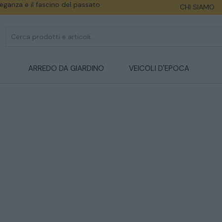
eleganza e il fascino del passato
CHI SIAMO
ARREDO DA GIARDINO
VEICOLI D'EPOCA
CATALOGO COMPLETO
MOBILI
CAMERE
ARMADI
LETTI