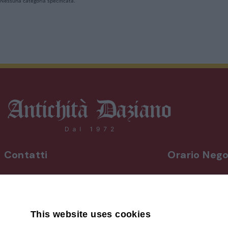
Nessuna categoria specificata.
Contatti
Orario Nego
INDIRIZZO
Da lunedì a vene
Via Martiri, 92 Beinette 12081 - CN
8,30-12,30 / 15
Uscita Autostrada Cuneo-Est
Sabato
9,00-12,30 / 15
This website uses cookies
+39 0171.38.41.77
Domenica su a