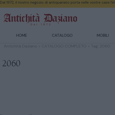
Dal 1972, il nostro negozio di antiquariato porta nelle vostre case l'
HOME
CATALOGO
MOBILI
Antichità Daziano
>
CATALOGO COMPLETO
>
Tag: 2060
2060