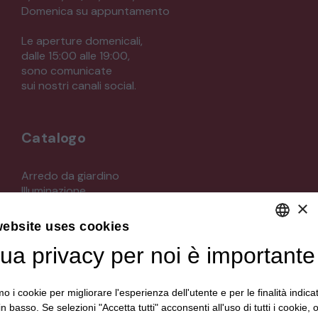
Domenica su appuntamento
Le aperture domenicali,
dalle 15:00 alle 19:00,
sono comunicate
sui nostri canali social.
Catalogo
Arredo da giardino
Illuminazione
×
Materiali architettonici di recupero
Mobili
website uses cookies
Oggettistica
Orologeria
tua privacy per noi è importante
DEFAULT LANGUAGE
Quadri stampe
ITALIAN
Specchi
mo i cookie per migliorare l'esperienza dell'utente e per le finalità indica
Strumenti musicali e accessori
in basso. Se selezioni "Accetta tutti" acconsenti all'uso di tutti i cookie,
Tappeti e tessuti