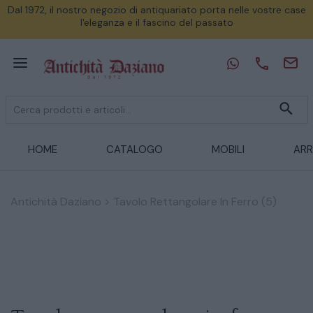
Dal 1972, il nostro negozio di antiquariato porta nelle vostre case
l'eleganza e il fascino del passato
HOME
CATALOGO
MOBILI
ARR
Antichità Daziano
>
Tavolo Rettangolare In Ferro (5)