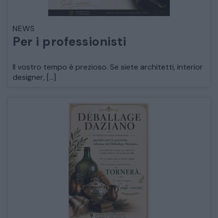
LETTI
NEWS
Per i professionisti
COMÒ E COMODINI
Il vostro tempo è prezioso. Se siete architetti, interior
designer, […]
SALE DA PRANZO E SOGGIORNO
TAVOLI TAVOLINI CONSOLE
SEDIE POLTRONE DIVANI
CREDENZE – DOPPI CORPI – BUFFET
SALE DA PRANZO – STUDIO UFFICIO