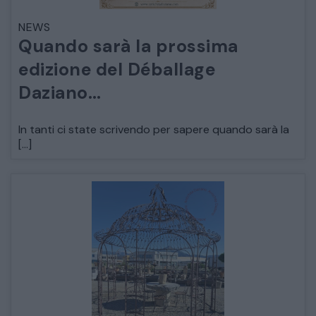
NEWS
ARREDO DA GIARDINO
Quando sarà la prossima
edizione del Déballage
DECORAZIONI OGGETTISTICA ILLUMINAZIONE
Daziano…
MATERIALI E STRUTTURE
In tanti ci state scrivendo per sapere quando sarà la
[…]
MODERNARIATO
STILI ED ESPOSIZIONE
STRUMENTI MUSICALI
VEICOLI D’EPOCA